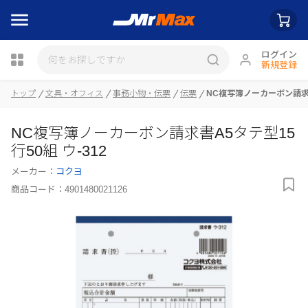
ログイン
新規登録
トップ
文具・オフィス
事務小物・伝票
伝票
NC複写簿ノーカーボン請求書
NC複写簿ノーカーボン請求書A5タテ型15
瓶詰
行50組 ウ-312
メーカー：
コクヨ
商品コード：
4901480021126