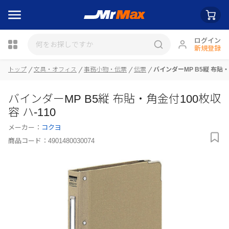
ログイン
新規登録
トップ
文具・オフィス
事務小物・伝票
伝票
バインダーMP B5縦 布貼・
瓶詰
バインダーMP B5縦 布貼・角金付100枚収
容 ハ-110
メーカー：
コクヨ
商品コード：
4901480030074