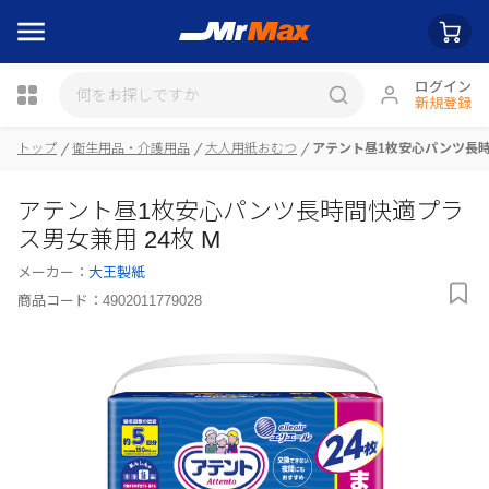
ログイン
新規登録
瓶詰
トップ
衛生用品・介護用品
大人用紙おむつ
アテント昼1枚安心パンツ長時
アテント昼1枚安心パンツ長時間快適プラ
ス男女兼用 24枚 M
メーカー：
大王製紙
商品コード：
4902011779028