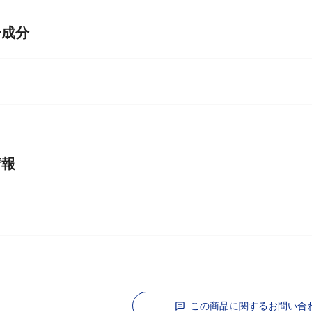
ー成分
情報