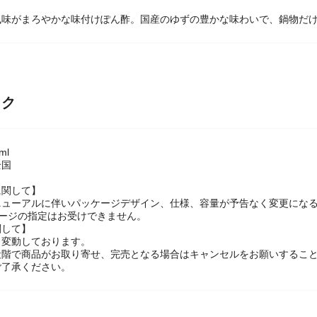
風味がまろやかな味付けぽん酢。国産のゆずの豊かな味わいで、鍋物だ
ック
ml
全国
に関して】
ニューアルに伴いパッケージデザイン、仕様、容量が予告なく変更になる
ケージの指定はお受けできません。
関して】
々変動しております。
段階で商品がお取り寄せ、完売となる場合はキャンセルをお願いするこ
ご了承ください。