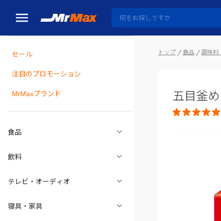
トップ
食品
調味料
セール
瓶詰
注目のプロモーション
五目釜めし
MrMaxブランド
食品
飲料
テレビ・オーディオ
寝具・家具