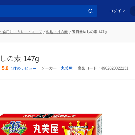
ログイン
・食用油・カレー・スープ
料理・丼の素
五目釜めしの素 147g
の素 147g
5.0
メーカー：
丸美屋
商品コード：
4902820022131
1件のレビュー