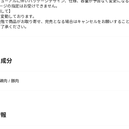
ニューアルに伴いパッケージデザイン、仕様、容量が予告なく変更になる
ケージの指定はお受けできません。
関して】
々変動しております。
段階で商品がお取り寄せ、完売となる場合はキャンセルをお願いするこ
ご了承ください。
ー成分
 鶏肉 / 豚肉
情報