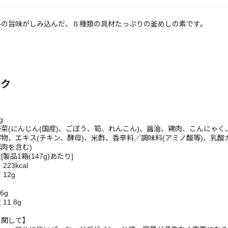
料の旨味がしみ込んだ、８種類の具材たっぷりの釜めしの素です。
ック
g
菜(にんじん(国産)、ごぼう、筍、れんこん)、醤油、鶏肉、こんにゃ
物、エキス(チキン、酵母)、米酢、香辛料／調味料(アミノ酸等)、乳
肉を含む)
製品1箱(147g)あたり]
23kcal
12g
6g
11.8g
に関して】