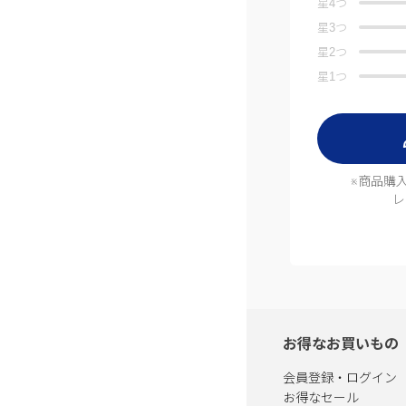
星
4
つ
星
3
つ
星
2
つ
星
1
つ
※商品購
レ
お得なお買いもの
会員登録・ログイン
お得なセール