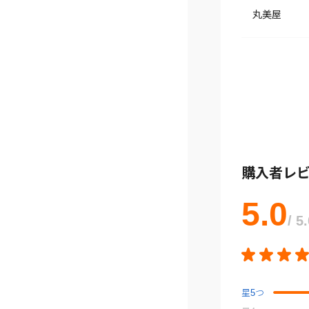
丸美屋
購入者レ
5.0
/ 5
星
5
つ