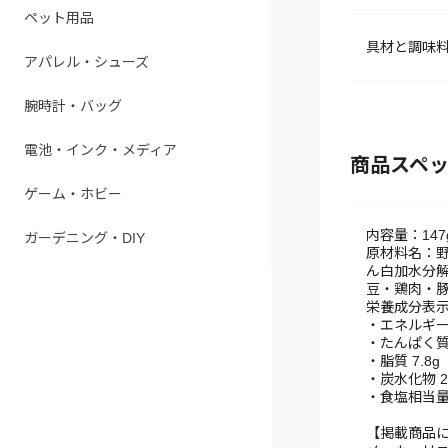
ペット用品
具材と調味
アパレル・シューズ
腕時計・バッグ
電池・インク・メディア
商品スペ
ゲーム・ホビー
内容量：147
ガーデニング・DIY
原材料名：野
ん白加水分解
豆・鶏肉・豚
栄養成分表示[
・エネルギー 2
・たんぱく質 
・脂質 7.8g
・炭水化物 2
・食塩相当量 
【掲載商品