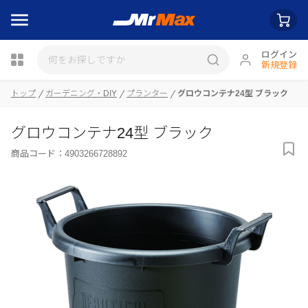
ログイン
新規登録
トップ
ガーデニング・DIY
プランター
グロウコンテナ24型 ブラック
瓶詰
グロウコンテナ24型 ブラック
商品コード：
4903266728892