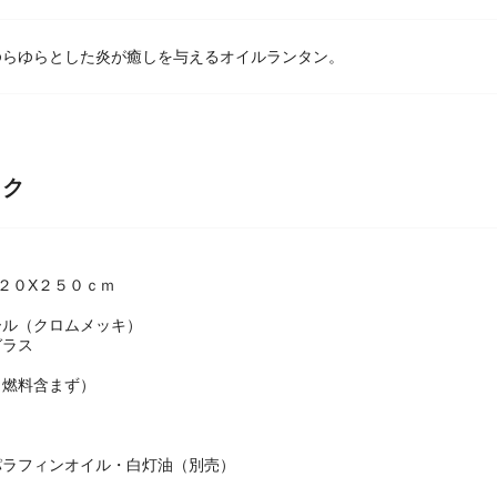
ゆらゆらとした炎が癒しを与えるオイルランタン。
ック
２０X２５０ｃｍ
ール（クロムメッキ）
ガラス
（燃料含まず）
ｌ