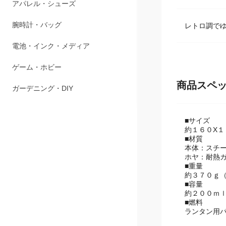
商品説明
ペット用品
アパレル・シューズ
レトロ調で
腕時計・バッグ
電池・インク・メディア
商品スペ
ゲーム・ホビー
ガーデニング・DIY
■サイズ
約１６０X１
■材質
本体：スチ
ホヤ：耐熱
■重量
約３７０ｇ
■容量
約２００ｍ
■燃料