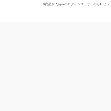
※商品購入済みのログインユーザーのみ
レビュ
ヘルプ
配送について
ご注文のキャンセルについて
ブランド
返品について
よくあるご質問
お問い合わせ・ご意見
MrMax公式アプリ