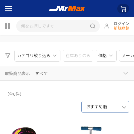
ログイン
新規登録
瓶詰
カテゴリ絞り込み
在庫ありのみ
価格
メー
取扱商品表示
すべて
（全6件）
おすすめ順