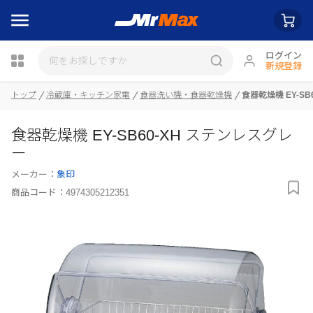
ログイン
新規登録
トップ
冷蔵庫・キッチン家電
食器洗い機・食器乾燥機
食器乾燥機 EY-S
瓶詰
食器乾燥機 EY-SB60-XH ステンレスグレ
ー
メーカー：
象印
商品コード：
4974305212351