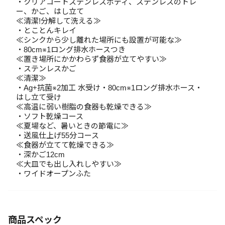
・クリアコートステンレスボディ、ステンレスのトレ
ー、かご、はし立て
≪清潔!分解して洗える≫
・とことんキレイ
≪シンクから少し離れた場所にも設置が可能な≫
・80cm※1ロング排水ホースつき
≪置き場所にかかわらず食器が立てやすい≫
・ステンレスかご
≪清潔≫
・Ag+抗菌※2加工 水受け・80cm※1ロング排水ホース・
はし立て受け
≪高温に弱い樹脂の食器も乾燥できる≫
・ソフト乾燥コース
≪夏場など、暑いときの節電に≫
・送風仕上げ55分コース
≪食器が立てて乾燥できる≫
・深かご12cm
≪大皿でも出し入れしやすい≫
・ワイドオープンふた
商品スペック