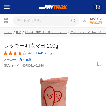
ログイン
新規登録
トップ
食品
調味料・食用油・カレー・スープ
ケチャップ・マヨネーズ・
瓶詰
ラッキー明太マヨ 200g
4.0
1件のレビュー
メーカー：
丸和油脂
商品コード：
4978931401660