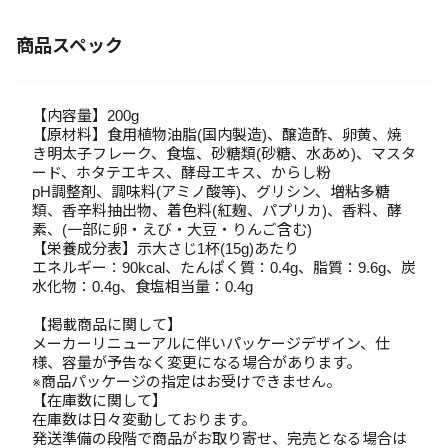
商品スペック
【内容量】200g
【原材料】食用植物油脂(国内製造)、醸造酢、卵黄、焼
き明太子フレーク、食塩、砂糖類(砂糖、水あめ)、マスタ
ード、ホタテエキス、酵母エキス、からし粉
pH調整剤、調味料(アミノ酸等)、グリシン、増粘多糖
類、香辛料抽出物、着色料(紅麹、パプリカ)、香料、酵
素、(一部に卵・えび・大豆・りんご含む)
【栄養成分表】示大さじ1杯(15g)あたり
エネルギー：90kcal、たんぱく質：0.4g、脂質：9.6g、炭
水化物：0.4g、食塩相当量：0.4g
【掲載商品に関して】
メーカーリニューアルに伴いパッケージデザイン、仕
様、容量が予告なく変更になる場合があります。
※商品パッケージの指定はお受けできません。
【在庫数に関して】
在庫数は日々変動しております。
発送準備の段階で商品がお取り寄せ、完売となる場合は