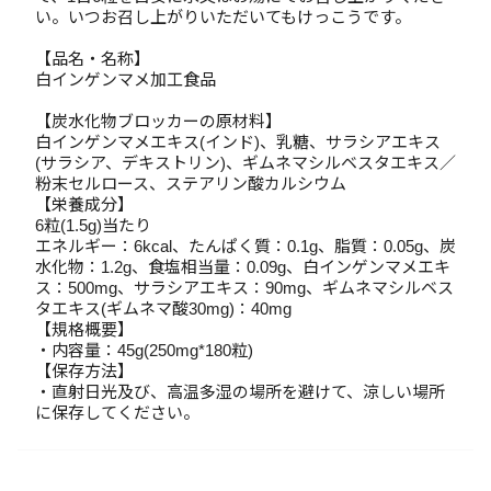
い。いつお召し上がりいただいてもけっこうです。
【品名・名称】
白インゲンマメ加工食品
【炭水化物ブロッカーの原材料】
白インゲンマメエキス(インド)、乳糖、サラシアエキス
(サラシア、デキストリン)、ギムネマシルベスタエキス／
粉末セルロース、ステアリン酸カルシウム
【栄養成分】
6粒(1.5g)当たり
エネルギー：6kcal、たんぱく質：0.1g、脂質：0.05g、炭
水化物：1.2g、食塩相当量：0.09g、白インゲンマメエキ
ス：500mg、サラシアエキス：90mg、ギムネマシルベス
タエキス(ギムネマ酸30mg)：40mg
【規格概要】
・内容量：45g(250mg*180粒)
【保存方法】
・直射日光及び、高温多湿の場所を避けて、涼しい場所
に保存してください。