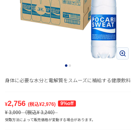
身体に必要な水分と電解質をスムーズに補給する健康飲料
2,756
9%off
¥
(税込¥
2,976
)
¥
3,000
（税込¥
3,240
）
受取方法によって販売価格が変動する場合があります。