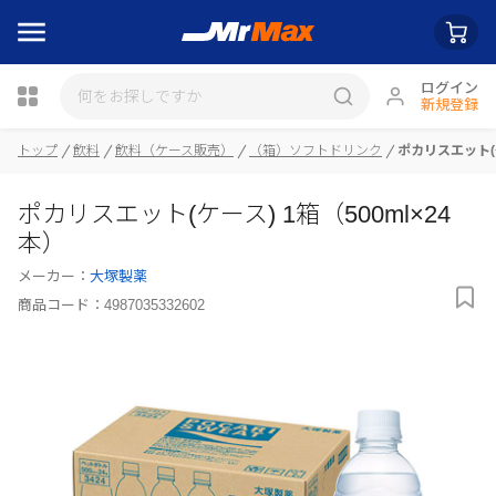
ログイン
新規登録
トップ
飲料
飲料（ケース販売）
（箱）ソフトドリンク
ポカリスエット(ケ
瓶詰
ポカリスエット(ケース) 1箱（500ml×24
本）
メーカー：
大塚製薬
商品コード：
4987035332602