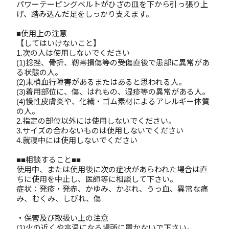
パワーテーピングベルトがひざの皿を下から引っ張り上
げ、踏み込んだ足をしっかり支えます。
■使用上の注意
【してはいけないこと】
1.次の人は使用しないでください
(1)捻挫、骨折、靭帯損傷等の受傷直後で患部に異常があ
る状態の人。
(2)末梢血行障害があるまたはあると思われる人。
(3)着用部位に、傷、はれもの、湿疹等の異常がある人。
(4)慢性皮膚炎や、化繊・ゴム素材によるアレルギー体質
の人。
2.指定の部位以外には使用しないでください。
3.サイズの合わないものは使用しないでください
4.就寝中には使用しないでください
■■相談すること■■
使用中、または使用後に次の症状があらわれた場合は直
ちに使用を中止し、医師等に相談して下さい。
症状：発疹・発赤、かゆみ、かぶれ、うっ血、異常な痛
み、むくみ、しびれ、傷
・保管及び取扱い上の注意
(1)火の近くや高温になる場所に置かないで下さい。