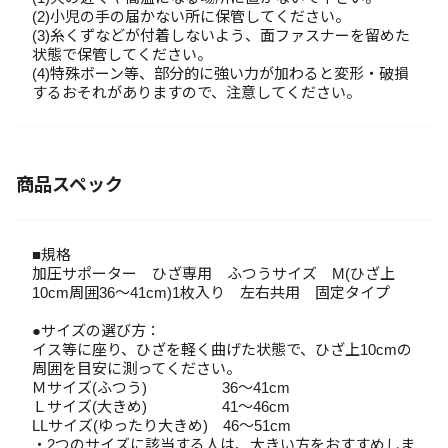
(2)小児の手の届かない所に保管してください。
(3)糸くずなどが付着しないよう、面ファスナーを留めた
状態で保管してください。
(4)特殊ボーン等、部分的に強い力が加わると変形・破損
するおそれがありますので、注意してください。
商品スペック
■規格
加圧サポーター ひざ専用 ふつうサイズ M(ひざ上
10cm周囲36～41cm)1枚入り 左右共用 固定タイプ
●サイズの選び方：
イス等に座り、ひざを軽く曲げた状態で、ひざ上10cmの
周囲を目安に測ってください。
Ｍサイズ(ふつう) 36～41cm
Ｌサイズ(大きめ) 41～46cm
LLサイズ(ゆったり大きめ) 46～51cm
・2つのサイズに該当する人は、大きい方をおすすめしま