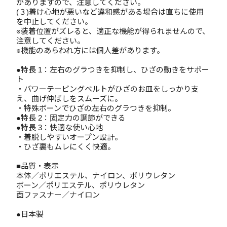
がありますので、注意してください。
(３)着け心地が悪いなど違和感がある場合は直ちに使用
を中止してください。
※装着位置がズレると、適正な機能が得られませんので、
注意してください。
※機能のあらわれ方には個人差があります。
●特長 1：左右のグラつきを抑制し、ひざの動きをサポー
ト
・パワーテーピングベルトがひざのお皿をしっかり支
え、曲げ伸ばしをスムーズに。
・特殊ボーンでひざの左右のグラつきを抑制。
●特長 2：固定力の調節ができる
●特長 3：快適な使い心地
・着脱しやすいオープン設計。
・ひざ裏もムレにくく快適。
■品質・表示
本体／ポリエステル、ナイロン、ポリウレタン
ボーン／ポリエステル、ポリウレタン
面ファスナー／ナイロン
●日本製