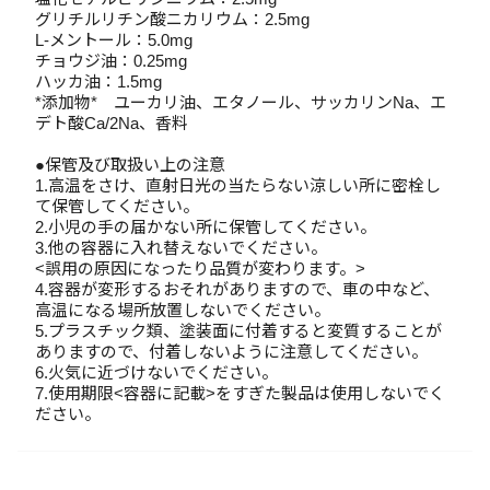
グリチルリチン酸ニカリウム：2.5mg
L-メントール：5.0mg
チョウジ油：0.25mg
ハッカ油：1.5mg
*添加物* ユーカリ油、エタノール、サッカリンNa、エ
デト酸Ca/2Na、香料
●保管及び取扱い上の注意
1.高温をさけ、直射日光の当たらない涼しい所に密栓し
て保管してください。
2.小児の手の届かない所に保管してください。
3.他の容器に入れ替えないでください。
<誤用の原因になったり品質が変わります。>
4.容器が変形するおそれがありますので、車の中など、
高温になる場所放置しないでください。
5.プラスチック類、塗装面に付着すると変質することが
ありますので、付着しないように注意してください。
6.火気に近づけないでください。
7.使用期限<容器に記載>をすぎた製品は使用しないでく
ださい。