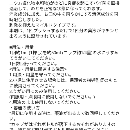
ニウム塩化物水和物)がのどに炎症を起こすバイ菌を直接
退治して、のどを正常な状態に保ってくれます。
消炎成分に加え、お口の中を爽やかにする清涼成分を同
時配合しました。
刺激を抑えたマイルドタイプです。
本剤は、1回プッシュするだけで1回分の薬液がキチンと
出るように設計されています。
■用法・用量
1回約1mL(1押し)を約50mL(コップ約1/4量)の水にうすめ
てうがいしてください。
1日数回行ってください。
<用法・用量に関連する注意>
1.用法・用量を守ってください。
2.小児に使用させる場合には、保護者の指導監督のもと
に使用させてください。
3.うがい用にのみ使用してください。
(内服用・点眼用に使用しないでください。)
4.原液のまま使用しないでください。
・容器の使い方
*最初に使用する時は、薬液が出るまで数回押してくださ
い。
*カップがはずれボトルが落下するおそれがありますの
で、持ち運ぶ時は必ずボトル部分を持ってください。