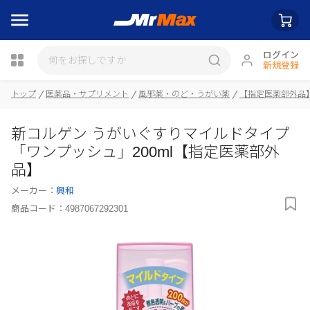
ログイン
新規登録
瓶詰
トップ
医薬品・サプリメント
風邪薬・のど・うがい薬
【指定医薬部外品
新コルゲン うがいぐすりマイルドタイプ
「ワンプッシュ」200ml【指定医薬部外
品】
メーカー：
興和
商品コード：
4987067292301