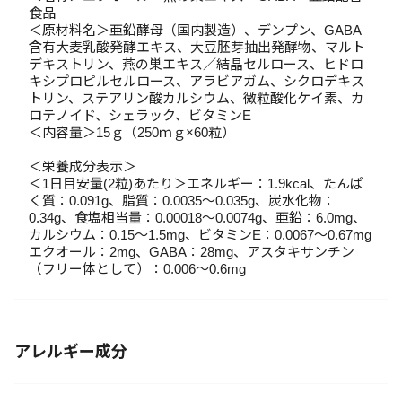
食品
＜原材料名＞亜鉛酵母（国内製造）、デンプン、GABA
含有大麦乳酸発酵エキス、大豆胚芽抽出発酵物、マルト
デキストリン、燕の巣エキス／結晶セルロース、ヒドロ
キシプロピルセルロース、アラビアガム、シクロデキス
トリン、ステアリン酸カルシウム、微粒酸化ケイ素、カ
ロテノイド、シェラック、ビタミンE
＜内容量＞15ｇ（250ｍｇ×60粒）
＜栄養成分表示＞
＜1日目安量(2粒)あたり＞エネルギー：1.9kcal、たんぱ
く質：0.091g、脂質：0.0035～0.035g、炭水化物：
0.34g、食塩相当量：0.00018～0.0074g、亜鉛：6.0mg、
カルシウム：0.15～1.5mg、ビタミンE：0.0067～0.67mg
エクオール：2mg、GABA：28mg、アスタキサンチン
（フリー体として）：0.006～0.6mg
アレルギー成分