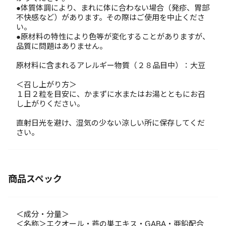
●体質体調により、まれに体に合わない場合（発疹、胃部
不快感など）があります。その際はご使用を中止くださ
い。
●原材料の特性により色等が変化することがありますが、
品質に問題はありません。
原材料に含まれるアレルギー物質（２８品目中）：大豆
＜召し上がり方＞
１日２粒を目安に、かまずに水またはお湯とともにお召
し上がりください。
直射日光を避け、湿気の少ない涼しい所に保存してくだ
さい。
商品スペック
＜成分・分量＞
＜名称＞エクオール・燕の巣エキス・GABA・亜鉛配合