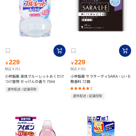
229
229
￥
￥
税込￥251
税込￥251
小林製薬 液体ブルーレットおくだけ
小林製薬 サラサーティSARA・LI・E
つけ替用 せっけんの香り 70ml
無香料 72個
2
通常配送 / 店舗受取
通常配送 / 店舗受取