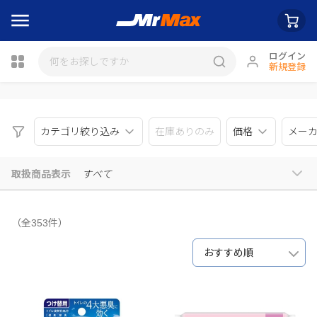
ログイン
新規登録
瓶詰
カテゴリ絞り込み
在庫ありのみ
価格
メー
取扱商品表示
すべて
（全353件）
おすすめ順