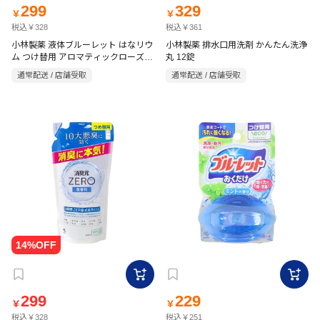
299
329
￥
￥
税込￥328
税込￥361
小林製薬 液体ブルーレット はなリウ
小林製薬 排水口用洗剤 かんたん洗浄
ム つけ替用 アロマティックローズ
丸 12錠
70ml 70ml
通常配送 / 店舗受取
通常配送 / 店舗受取
299
229
￥
￥
税込￥328
税込￥251