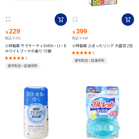
229
399
￥
￥
税込￥251
税込￥438
小林製薬 サラサーティSARA・LI・E
小林製薬 さぼったリング 大盛泡 2包
ホワイトブーケの香り 72個
1
1
通常配送 / 店舗受取
通常配送 / 店舗受取