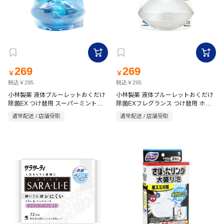
269
269
￥
￥
税込￥295
税込￥295
小林製薬 液体ブルーレットおくだけ
小林製薬 液体ブルーレットおくだけ
除菌EX つけ替用 スーパーミントの
除菌EXフレグランス つけ替用 ホワ
香り 67ml
イトムスク 67ml
通常配送 / 店舗受取
通常配送 / 店舗受取