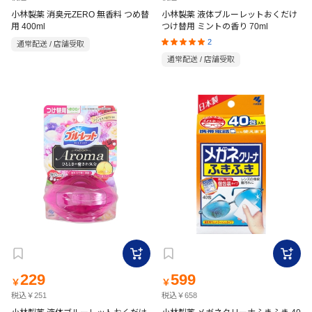
小林製薬 消臭元ZERO 無香料 つめ替
小林製薬 液体ブルーレットおくだけ
用 400ml
つけ替用 ミントの香り 70ml
2
通常配送 / 店舗受取
通常配送 / 店舗受取
229
599
￥
￥
税込￥251
税込￥658