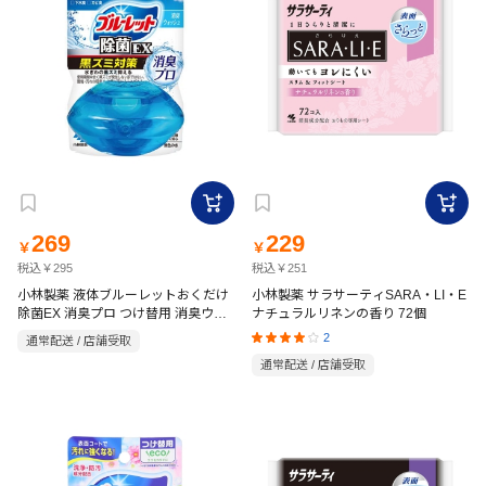
269
229
￥
￥
税込￥295
税込￥251
小林製薬 液体ブルーレットおくだけ
小林製薬 サラサーティSARA・LI・E
除菌EX 消臭プロ つけ替用 消臭ウォ
ナチュラルリネンの香り 72個
ッシュ 67ml
2
通常配送 / 店舗受取
通常配送 / 店舗受取