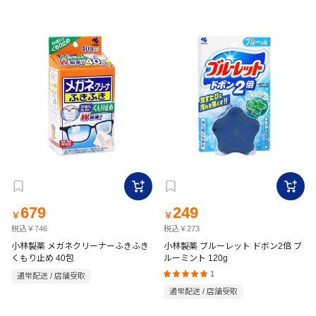
679
249
￥
￥
税込￥746
税込￥273
小林製薬 メガネクリーナーふきふき
小林製薬 ブルーレット ドボン2倍 ブ
くもり止め 40包
ルーミント 120g
1
通常配送 / 店舗受取
通常配送 / 店舗受取