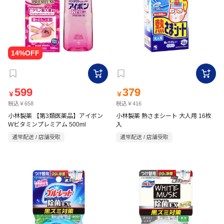
599
379
￥
￥
税込￥658
税込￥416
小林製薬 【第3類医薬品】アイボン
小林製薬 熱さまシート 大人用 16枚
Wビタミンプレミアム 500ml
入
通常配送 / 店舗受取
通常配送 / 店舗受取