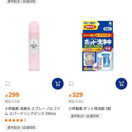
通常配送 / 店舗受取
299
329
￥
￥
税込￥328
税込￥361
小林製薬 消臭元 スプレー パルファ
小林製薬 ポット用洗剤 3錠
ム スパークリングピンク 280mL
通常配送 / 店舗受取
2
通常配送 / 店舗受取