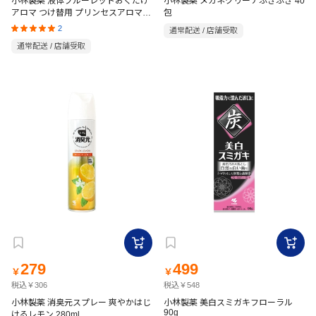
小林製薬 液体ブルーレットおくだけ
小林製薬 メガネクリーナふきふき 40
アロマ つけ替用 プリンセスアロマの
包
香り 70ml
2
通常配送 / 店舗受取
通常配送 / 店舗受取
279
499
￥
￥
税込￥306
税込￥548
小林製薬 消臭元スプレー 爽やかはじ
小林製薬 美白スミガキフローラル
90g
けるレモン 280ml