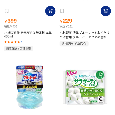
399
229
￥
￥
税込￥438
税込￥251
小林製薬 消臭元ZERO 無香料 本体
小林製薬 液体ブルーレットおくだけ
400ml
つけ替用 ブルーミーアクアの香り
70ml
1
通常配送 / 店舗受取
通常配送 / 店舗受取