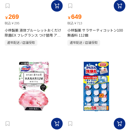
269
649
￥
￥
税込￥295
税込￥713
小林製薬 液体ブルーレットおくだけ
小林製薬 サラサーティコットン100
除菌EX フレグランス つけ替用 アロ
無香料 112個
マティックソープ 67ml
通常配送 / 店舗受取
通常配送 / 店舗受取