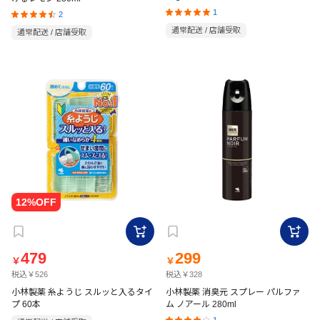
1
2
通常配送 / 店舗受取
通常配送 / 店舗受取
479
299
￥
￥
税込￥526
税込￥328
小林製薬 糸ようじ スルッと入るタイ
小林製薬 消臭元 スプレー パルファ
プ 60本
ム ノアール 280ml
1