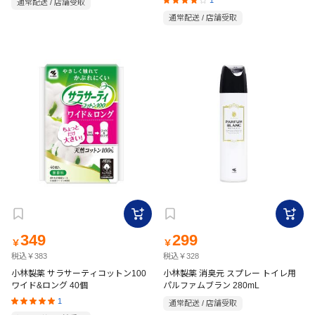
通常配送 / 店舗受取
通常配送 / 店舗受取
349
299
￥
￥
税込￥383
税込￥328
小林製薬 サラサーティコットン100
小林製薬 消臭元 スプレー トイレ用
ワイド&ロング 40個
パルファムブラン 280mL
1
通常配送 / 店舗受取