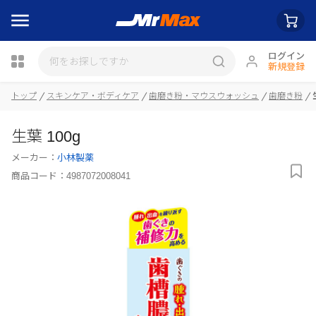
ログイン
新規登録
トップ
スキンケア・ボディケア
歯磨き粉・マウスウォッシュ
歯磨き粉
瓶詰
生葉 100g
メーカー：
小林製薬
商品コード：
4987072008041