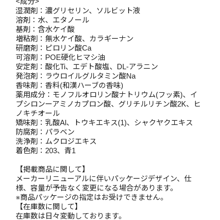
<成分>
湿潤剤：濃グリセリン、ソルビット液
溶剤：水、エタノール
基剤：含水ケイ酸
増粘剤：無水ケイ酸、カラギーナン
研磨剤：ピロリン酸Ca
可溶剤：POE硬化ヒマシ油
安定剤：酸化Ti、エデト酸塩、DL-アラニン
発泡剤：ラウロイルグルタミン酸Na
香味剤：香料(和漢ハーブの香味)
薬用成分：モノフルオロリン酸ナトリウム(フッ素)、イ
プシロンーアミノカプロン酸、グリチルリチン酸2K、ヒ
ノキチオール
矯味剤：乳酸Al、トウキエキス(1)、シャクヤクエキス
防腐剤：パラベン
洗浄剤：ムクロジエキス
着色剤：203、青1
【掲載商品に関して】
メーカーリニューアルに伴いパッケージデザイン、仕
様、容量が予告なく変更になる場合があります。
※商品パッケージの指定はお受けできません。
【在庫数に関して】
在庫数は日々変動しております。