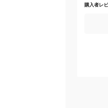
購入者レ
5.0
/ 5
星
5
つ
星
4
つ
星
3
つ
星
2
つ
星
1
つ