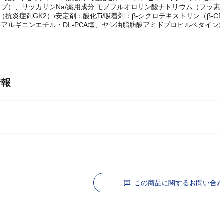
ット液/清掃剤：軽質炭酸Ca、プロピルジメチルオクタデシルアンモ
剤：濃グリセリン、PG/粘結剤：結晶セルロース、ヒドロキシエチルセル
プ）、サッカリンNa/薬用成分:モノフルオロリン酸ナトリウム（フッ
（抗炎症剤GK2）/安定剤：酸化Ti/吸着剤：β-シクロデキストリン（β-
アルギニンエチル・DL-PCA塩、ヤシ油脂肪酸アミドプロピルベタイン液
情報
ー
この商品に関するお問い合