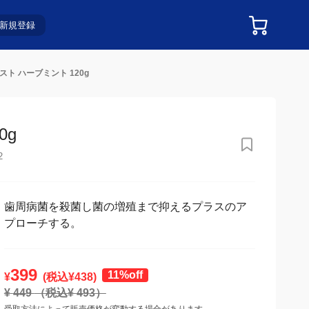
新規登録
ト ハーブミント 120g
g
2
歯周病菌を殺菌し菌の増殖まで抑えるプラスのア
プローチする。
399
11%off
¥
(税込¥
438
)
¥
449
（税込¥
493
）