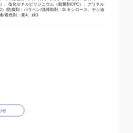
ニウムクロリド結合無水ケイ酸（バイオニウム）、重質炭
ロース/発泡剤：アルキルグリコシド/香味剤：香料（ハー
素）、塩化セチルピリジニウム（殺菌剤CPC）、グリチル
CD）/防腐剤：パラベン/清掃助剤：D-キシロース、ヤシ油
/着色剤：黄4、緑3
わせ