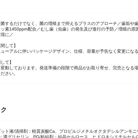
殺菌するだけでなく、菌の増殖まで抑えるプラスのアプローチ／歯垢や
ッ素1450ppm配合／むし歯（虫歯）の発生及び進行の予防／増殖の
環境に／
に関して】
ニューアルに伴いパッケージデザイン、仕様、容量が予告なく変更になる
関して】
々変動しております。発送準備の段階で商品がお取り寄せ、完売となる
ください。
ック