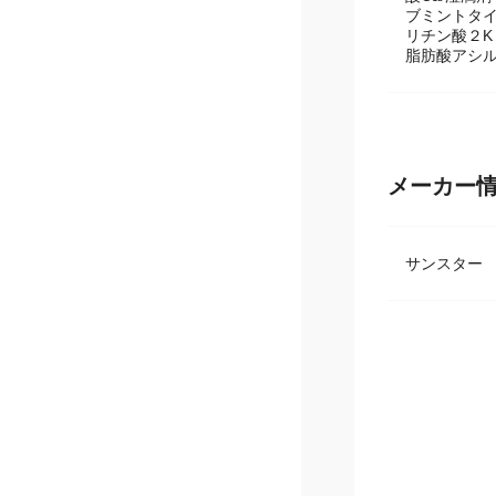
基剤：ソルビ
酸Ca/湿潤
ブミントタイ
リチン酸２K
脂肪酸アシル
メーカー
サンスタ