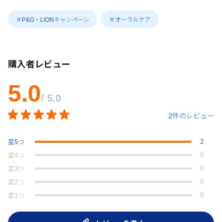
＃P&G・LIONキャンペーン
＃オーラルケア
購入者レビュー
5.0
/ 5.0
2件のレビュー
2
星
5
つ
0
星
4
つ
0
星
3
つ
0
星
2
つ
0
星
1
つ