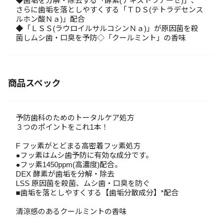
◆歯垢を分解・除去する「酵素(デキストラナーゼ)」、
さらに歯垢を落としやすくする「ＴＤＳ(テトラデセンス
ルホン酸Ｎａ)」配合
◆「ＬＳＳ(ラウロイルサルコシンＮａ)」が原因菌を殺
菌しムシ歯・口臭を予防◇「クールミント」の香味
商品スペック
予防歯科のためのトータルケア処方
３つのポイントをこれ1本！
F フッ素がとどまる高密着フッ素処方
●フッ素はムシ歯予防に有効な成分です。
●フッ素1450ppm(高濃度)配合。
DEX 酵素が歯垢を分解・除去
LSS 原因菌を殺菌、ムシ歯・口臭を防ぐ
■歯垢を落としやすくする【歯垢分散成分】*配合
清涼感のあるクールミントの香味