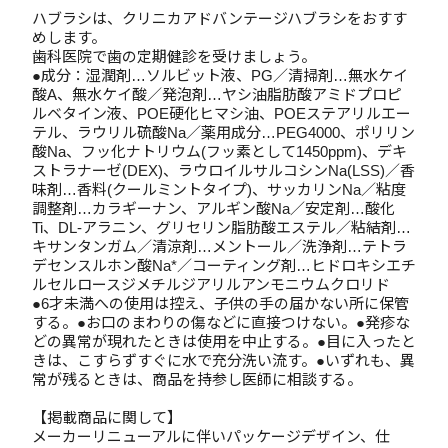
ハブラシは、クリニカアドバンテージハブラシをおすす
めします。
歯科医院で歯の定期健診を受けましょう。
●成分：湿潤剤…ソルビット液、PG／清掃剤…無水ケイ
酸A、無水ケイ酸／発泡剤…ヤシ油脂肪酸アミドプロピ
ルベタイン液、POE硬化ヒマシ油、POEステアリルエー
テル、ラウリル硫酸Na／薬用成分…PEG4000、ポリリン
酸Na、フッ化ナトリウム(フッ素として1450ppm)、デキ
ストラナーゼ(DEX)、ラウロイルサルコシンNa(LSS)／香
味剤…香料(クールミントタイプ)、サッカリンNa／粘度
調整剤…カラギーナン、アルギン酸Na／安定剤…酸化
Ti、DL-アラニン、グリセリン脂肪酸エステル／粘結剤…
キサンタンガム／清涼剤…メントール／洗浄剤…テトラ
デセンスルホン酸Na*／コーティング剤…ヒドロキシエチ
ルセルロースジメチルジアリルアンモニウムクロリド
●6才未満への使用は控え、子供の手の届かない所に保管
する。●お口のまわりの傷などに直接つけない。●発疹な
どの異常が現れたときは使用を中止する。●目に入ったと
きは、こすらずすぐに水で充分洗い流す。●いずれも、異
常が残るときは、商品を持参し医師に相談する。
【掲載商品に関して】
メーカーリニューアルに伴いパッケージデザイン、仕