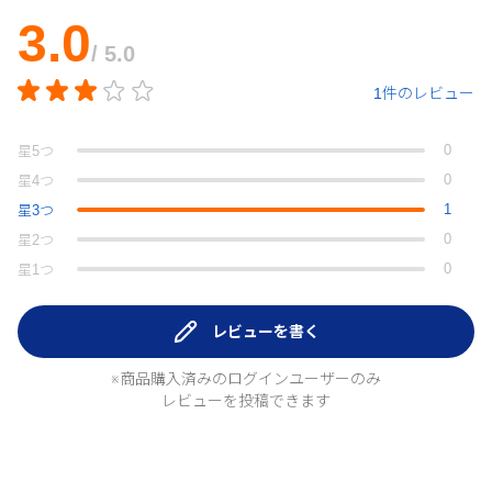
3.0
/ 5.0
1件のレビュー
0
星
5
つ
0
星
4
つ
1
星
3
つ
0
星
2
つ
0
星
1
つ
レビューを書く
※商品購入済みのログインユーザーのみ
レビューを投稿できます