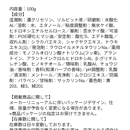
内容量：100g
【成分】
湿潤剤：濃グリセリン、ソルビット液／研磨剤：水酸化
Al／溶剤：水、エタノール／粘度調整剤：無水ケイ酸、
ヒドロキシエチルセルロース／基剤：含水ケイ酸／可溶
剤：POE硬化ヒマシ油／安定剤：酸化Ti、エデト酸塩／
収れん剤：シラカバエキス、シャクヤクエキス、トウキ
エキス(1)／発泡剤：ラウロイルメチルタウリンNa／薬用
成分：モノフルオロリン酸ナトリウム(フッ素)、アラン
トイン、アラントインクロルヒドロキシAl、β-グリチル
レチン酸、ヒノキチオール／矯味剤：乳酸Al、チョウジ
油／香味剤：香料(和漢ハーブの香味)／pH調整剤：乳酸
／清涼剤：メントール／洗浄剤：ムクロジエキス／防腐
剤：パラベン／甘味剤：サッカリンNa／着色剤：黄
203、緑3、緑201
【掲載商品に関して】
メーカーリニューアルに伴いパッケージデザイン、仕
様、容量が予告なく変更になる場合があります。
※商品パッケージの指定はお受けできません。
【在庫数に関して】
在庫数は日々変動しております。