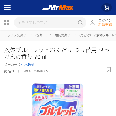
ログイン
新規登録
トップ
洗剤
トイレ洗剤・トイレ用防汚剤
トイレ用防汚剤
液体ブルーレッ
瓶詰
液体ブルーレットおくだけ つけ替用 せっ
けんの香り 70ml
メーカー：
小林製薬
商品コード：
4987072091005