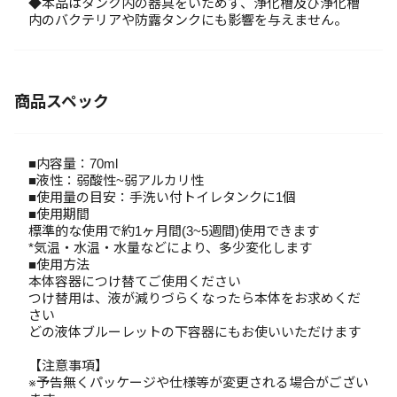
◆本品はタンク内の器具をいためず、浄化槽及び浄化槽
内のバクテリアや防露タンクにも影響を与えません。
商品スペック
■内容量：70ml
■液性：弱酸性~弱アルカリ性
■使用量の目安：手洗い付トイレタンクに1個
■使用期間
標準的な使用で約1ヶ月間(3~5週間)使用できます
*気温・水温・水量などにより、多少変化します
■使用方法
本体容器につけ替てご使用ください
つけ替用は、液が減りづらくなったら本体をお求めくだ
さい
どの液体ブルーレットの下容器にもお使いいただけます
【注意事項】
※予告無くパッケージや仕様等が変更される場合がござい