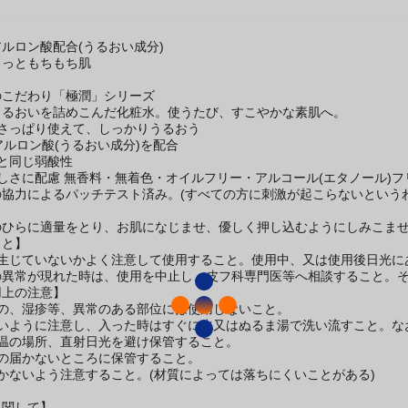
ルロン酸配合(うるおい成分)
もっともちもち肌
のこだわり「極潤」シリーズ
うるおいを詰めこんだ化粧水。使うたび、すこやかな素肌へ。
さっぱり使えて、しっかりうるおう
アルロン酸(うるおい成分)を配合
と同じ弱酸性
しさに配慮 無香料・無着色・オイルフリー・アルコール(エタノール)
協力によるパッチテスト済み。(すべての方に刺激が起こらないというわ
】
のひらに適量をとり、お肌になじませ、優しく押し込むようにしみこま
こと】
生じていないかよく注意して使用すること。使用中、又は使用後日光にあ
異常が現れた時は、使用を中止し、皮フ科専門医等へ相談すること。そ
用上の注意】
もの、湿疹等、異常のある部位には使用しないこと。
ないように注意し、入った時はすぐに水又はぬるま湯で洗い流すこと。な
低温の場所、直射日光を避け保管すること。
手の届かないところに保管すること。
かないよう注意すること。(材質によっては落ちにくいことがある)