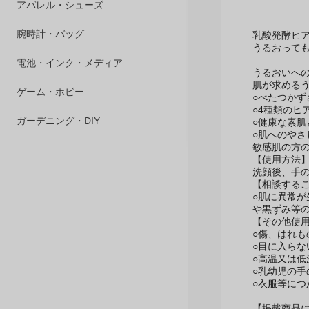
商品説明
ペット用品
アパレル・シューズ
乳酸発酵ヒア
うるおって
腕時計・バッグ
うるおいへ
肌が求める
電池・インク・メディア
○べたつかず
○4種類のヒ
○健康な素肌
ゲーム・ホビー
○肌へのやさ
敏感肌の方の
ガーデニング・DIY
【使用方法
洗顔後、手
【相談する
○肌に異常が
黒ずみ等の
【その他使
○傷、はれ
○目に入ら
○高温又は
○乳幼児の
○衣服等につ