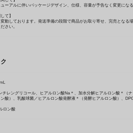
に関して】
ニューアルに伴いパッケージデザイン、仕様、容量が予告なく変更になる
関して】
々変動しております。発送準備の段階で商品がお取り寄せ、完売となる
ください。
ック
mL
ンチレングリコール、ヒアルロン酸Na＊、加水分解ヒアルロン酸＊（ナ
ン酸）、乳酸球菌／ヒアルロン酸発酵液＊（発酵ヒアルロン酸）、DPG、E
ルロン酸