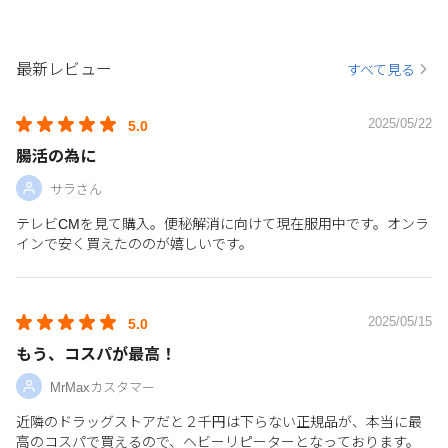
最新レビュー
すべて見る
2025/05/22
5.0
腸活の為に
サラさん
テレビCMを見て購入。便秘解消に向けて現在服用中です。オンラ
インで安く買えたののが嬉しいです。
2025/05/15
5.0
もう、コスパが最高！
MrMaxカスタマー
近隣のドラッグストアだと２千円は下らない正規品が、本当に最
高のコスパで買えるので、ヘビーリピーターとなっております。