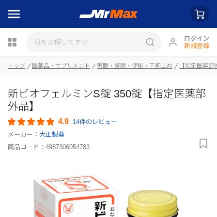
ログイン
新規登録
トップ
医薬品・サプリメント
胃腸・整腸・便秘・下痢止め
【指定医薬部
瓶詰
新ビオフェルミンS錠 350錠【指定医薬部
外品】
4.9
14件のレビュー
メーカー：
大正製薬
商品コード：
4987306054783