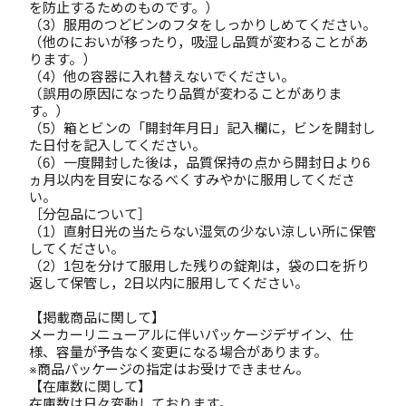
を防止するためのものです。）
（3）服用のつどビンのフタをしっかりしめてください。
（他のにおいが移ったり，吸湿し品質が変わることがあ
ります。）
（4）他の容器に入れ替えないでください。
（誤用の原因になったり品質が変わることがありま
す。）
（5）箱とビンの「開封年月日」記入欄に，ビンを開封し
た日付を記入してください。
（6）一度開封した後は，品質保持の点から開封日より6
ヵ月以内を目安になるべくすみやかに服用してくださ
い。
［分包品について］
（1）直射日光の当たらない湿気の少ない涼しい所に保管
してください。
（2）1包を分けて服用した残りの錠剤は，袋の口を折り
返して保管し，2日以内に服用してください。
【掲載商品に関して】
メーカーリニューアルに伴いパッケージデザイン、仕
様、容量が予告なく変更になる場合があります。
※商品パッケージの指定はお受けできません。
【在庫数に関して】
在庫数は日々変動しております。