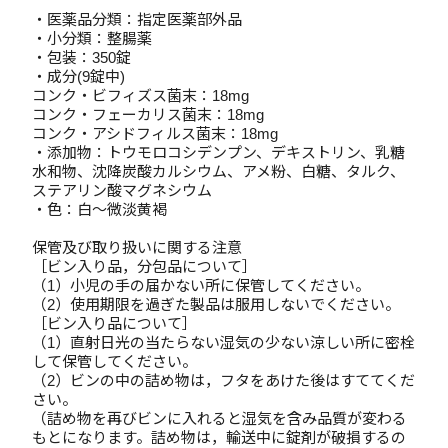
・医薬品分類：指定医薬部外品
・小分類：整腸薬
・包装：350錠
・成分(9錠中)
コンク・ビフィズス菌末：18mg
コンク・フェーカリス菌末：18mg
コンク・アシドフィルス菌末：18mg
・添加物：トウモロコシデンプン、デキストリン、乳糖
水和物、沈降炭酸カルシウム、アメ粉、白糖、タルク、
ステアリン酸マグネシウム
・色：白～微淡黄褐
保管及び取り扱いに関する注意
［ビン入り品，分包品について］
（1）小児の手の届かない所に保管してください。
（2）使用期限を過ぎた製品は服用しないでください。
［ビン入り品について］
（1）直射日光の当たらない湿気の少ない涼しい所に密栓
して保管してください。
（2）ビンの中の詰め物は，フタをあけた後はすててくだ
さい。
（詰め物を再びビンに入れると湿気を含み品質が変わる
もとになります。詰め物は，輸送中に錠剤が破損するの