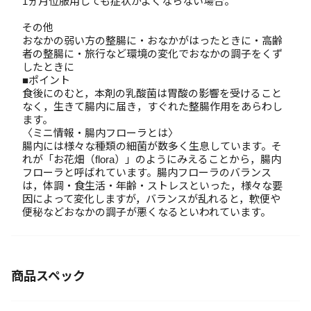
1ヵ月位服用しても症状がよくならない場合。
その他
おなかの弱い方の整腸に・おなかがはったときに・高齢
者の整腸に・旅行など環境の変化でおなかの調子をくず
したときに
■ポイント
食後にのむと，本剤の乳酸菌は胃酸の影響を受けること
なく，生きて腸内に届き，すぐれた整腸作用をあらわし
ます。
〈ミニ情報・腸内フローラとは〉
腸内には様々な種類の細菌が数多く生息しています。そ
れが「お花畑（flora）」のようにみえることから，腸内
フローラと呼ばれています。腸内フローラのバランス
は，体調・食生活・年齢・ストレスといった，様々な要
因によって変化しますが，バランスが乱れると，軟便や
便秘などおなかの調子が悪くなるといわれています。
商品スペック