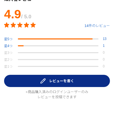
4.9
/ 5.0
14件のレビュー
13
星
5
つ
1
星
4
つ
0
星
3
つ
0
星
2
つ
0
星
1
つ
レビューを書く
※商品購入済みのログインユーザーのみ
レビューを投稿できます