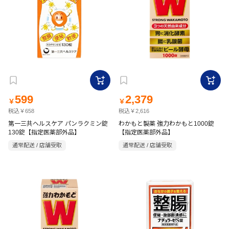
599
2,379
￥
￥
税込￥658
税込￥2,616
第一三共ヘルスケア パンラクミン錠
わかもと製薬 強力わかもと1000錠
130錠【指定医薬部外品】
【指定医薬部外品】
通常配送 / 店舗受取
通常配送 / 店舗受取