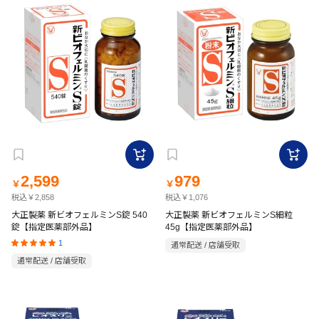
2,599
979
￥
￥
税込￥2,858
税込￥1,076
大正製薬 新ビオフェルミンS錠 540
大正製薬 新ビオフェルミンS細粒
錠【指定医薬部外品】
45g【指定医薬部外品】
1
通常配送 / 店舗受取
通常配送 / 店舗受取