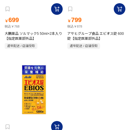
699
799
￥
￥
税込￥768
税込￥878
大鵬薬品 ソルマック5 50ml×2本入り
アサヒグループ食品 エビオス錠 600
【指定医薬部外品】
錠【指定医薬部外品】
通常配送 / 店舗受取
通常配送 / 店舗受取