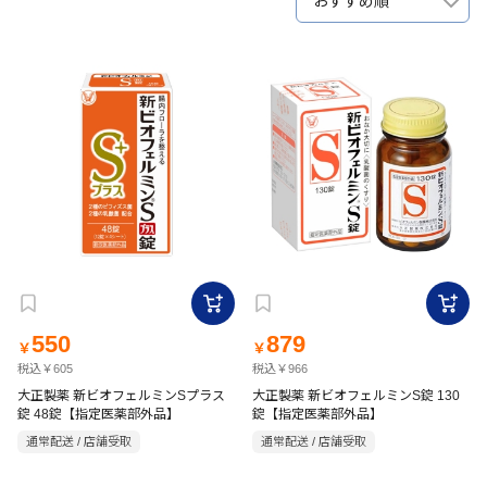
おすすめ順
550
879
￥
￥
税込￥605
税込￥966
大正製薬 新ビオフェルミンSプラス
大正製薬 新ビオフェルミンS錠 130
錠 48錠【指定医薬部外品】
錠【指定医薬部外品】
通常配送 / 店舗受取
通常配送 / 店舗受取