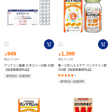
949
1,399
￥
￥
税込￥1,043
税込￥1,538
アリナミン製薬 ビオスリーHi錠 42錠
第一三共ヘルスケア パンラクミン錠
【指定医薬部外品】
350錠【指定医薬部外品】
1
通常配送 / 店舗受取
通常配送 / 店舗受取