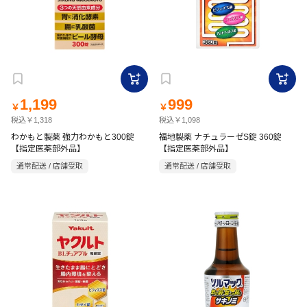
1,199
999
￥
￥
税込￥1,318
税込￥1,098
わかもと製薬 強力わかもと300錠
福地製薬 ナチュラーゼS錠 360錠
【指定医薬部外品】
【指定医薬部外品】
通常配送 / 店舗受取
通常配送 / 店舗受取