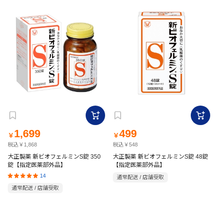
1,699
499
￥
￥
税込￥1,868
税込￥548
大正製薬 新ビオフェルミンS錠 350
大正製薬 新ビオフェルミンS錠 48錠
錠【指定医薬部外品】
【指定医薬部外品】
14
通常配送 / 店舗受取
通常配送 / 店舗受取