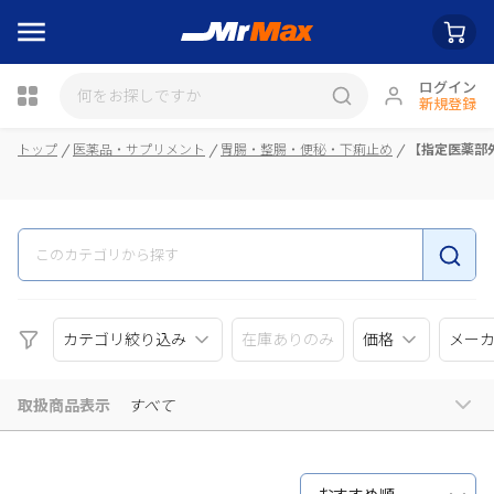
ログイン
新規登録
瓶詰
トップ
医薬品・サプリメント
胃腸・整腸・便秘・下痢止め
【指定医薬部
カテゴリ絞り込み
在庫ありのみ
価格
メー
取扱商品表示
すべて