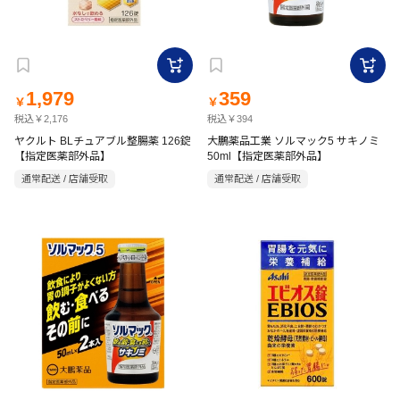
1,979
359
￥
￥
税込￥2,176
税込￥394
ヤクルト BLチュアブル整腸薬 126錠
大鵬薬品工業 ソルマック5 サキノミ
【指定医薬部外品】
50ml【指定医薬部外品】
通常配送 / 店舗受取
通常配送 / 店舗受取