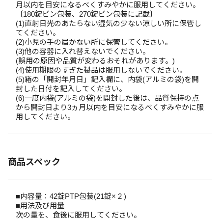
月以内を目安になるべくすみやかに服用してください。
〔180錠ビン包装、270錠ビン包装に記載〕
(1)直射日光のあたらない湿気の少ない涼しい所に保管し
てください。
(2)小児の手の届かない所に保管してください。
(3)他の容器に入れ替えないでください。
(誤用の原因や品質が変わるおそれがあります。)
(4)使用期限のすぎた製品は服用しないでください。
(5)箱の「開封年月日」記入欄に、内袋(アルミの袋)を開
封した日付を記入してください。
(6)一度内袋(アルミの袋)を開封した後は、品質保持の点
から開封日より3ヵ月以内を目安になるべくすみやかに服
用してください。
商品スペック
■内容量：42錠PTP包装(21錠× 2 )
■用法及び用量
次の量を、食後に服用してください。