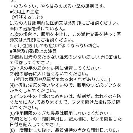
す。
・のみやすい、やや甘みのある小型の錠剤です。
■使用上の注意
《相談すること》
1 .次の人は服用前に医師又は薬剤師にご相談ください。
医師の治療を受けている人。
2 .次の場合は、服用を中止し、この添付文書を持って医
師又は薬剤師にご相談ください。
1 ヵ月位服用しても症状がよくならない場合。
■保管及び取扱上の注意
(1)直射日光のあたらない湿気の少ない涼しい所に密栓し
て保管してください。
(2)小児の手の届かない所に保管してください。
(3)他の容器に入れ替えないでください。
(誤用の原因や品質が変わるおそれがあります。)
(4)本剤は湿気を吸いやすいので、服用のつど必ずフタを
かたくしめてください。
(5)ビンの中の上部のつめものは、錠剤がこわれるのを防
ぐために入れてありますので、フタを開けた後は取り除
いてください。
(6)使用期限のすぎた製品は服用しないでください。
(7)箱とビンの「開封年月日」記入欄に、ビンを開封した
日付を記入してください。
(8)一度開封した後は、品質保持の点から開封日より6ヵ