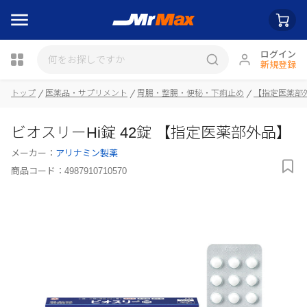
ログイン
新規登録
トップ
医薬品・サプリメント
胃腸・整腸・便秘・下痢止め
【指定医薬部
瓶詰
ビオスリーHi錠 42錠 【指定医薬部外品】
メーカー：
アリナミン製薬
商品コード：
4987910710570