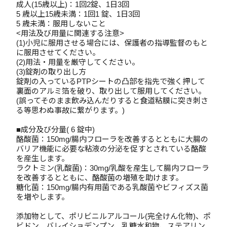
成人(15歳以上)：1回2錠、1日3回
5 歳以上15歳未満：1回1 錠、1日3回
5 歳未満：服用しないこと
<用法及び用量に関連する注意>
(1)小児に服用させる場合には、保護者の指導監督のもと
に服用させてください。
(2)用法・用量を厳守してください。
(3)錠剤の取り出し方
錠剤の入っているPTPシートの凸部を指先で強く押して
裏面のアルミ箔を破り、取り出して服用してください。
(誤ってそのまま飲み込んだりすると食道粘膜に突き刺さ
る等思わぬ事故に繋がります。)
■成分及び分量( 6 錠中)
酪酸菌：150mg/腸内フローラを改善するとともに大腸の
バリア機能に必要な粘液の分泌を促すとされている酪酸
を産生します。
ラクトミン(乳酸菌)：30mg/乳酸を産生して腸内フローラ
を改善するとともに、酪酸菌の増殖を助けます。
糖化菌：150mg/腸内有用菌である乳酸菌やビフィズス菌
を増やします。
添加物として、ポリビニルアルコール(完全けん化物)、ポ
ビドン、バレイショデンプン、乳糖水和物、ステアリン