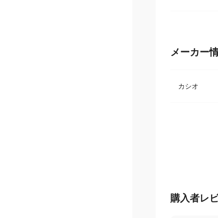
質量 : 110g
メーカー
カシオ
購入者レ