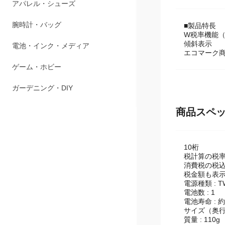
商品説明
ペット用品
アパレル・シューズ
■製品特長
W税率機能（
傾斜表示
腕時計・バッグ
エコマーク商品
電池・インク・メディア
ゲーム・ホビー
商品スペ
ガーデニング・DIY
10桁
税計算の税
消費税の税
税金額も表
電源種類 : TW
電池数 : 1
電池寿命 : 
サイズ（奥行×幅