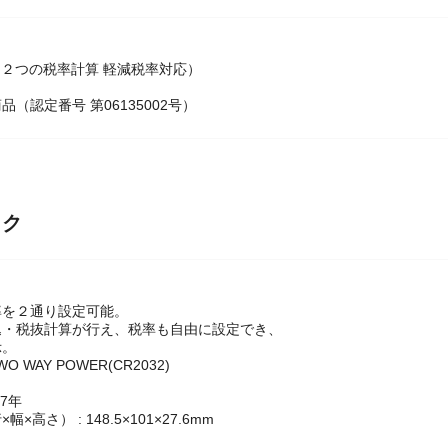
２つの税率計算 軽減税率対応）
（認定番号 第06135002号）
ック
率を２通り設定可能。
込・税抜計算が行え、税率も自由に設定でき、
示。
O WAY POWER(CR2032)
約7年
×高さ） : 148.5×101×27.6mm