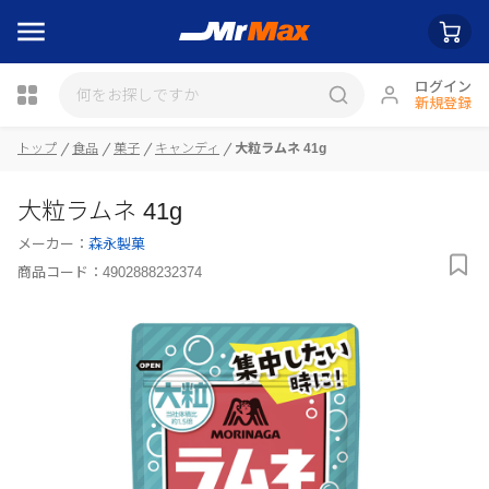
ログイン
新規登録
トップ
食品
菓子
キャンディ
大粒ラムネ 41g
瓶詰
大粒ラムネ 41g
メーカー：
森永製菓
商品コード：
4902888232374