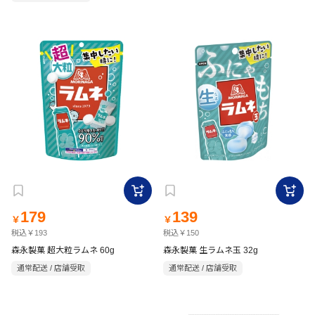
179
139
￥
￥
税込￥193
税込￥150
森永製菓 超大粒ラムネ 60g
森永製菓 生ラムネ玉 32g
通常配送 / 店舗受取
通常配送 / 店舗受取