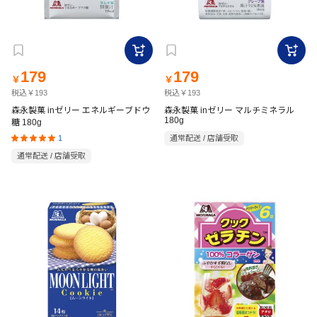
179
179
￥
￥
税込￥193
税込￥193
森永製菓 inゼリー エネルギーブドウ
森永製菓 inゼリー マルチミネラル
180g
糖 180g
1
通常配送 / 店舗受取
通常配送 / 店舗受取