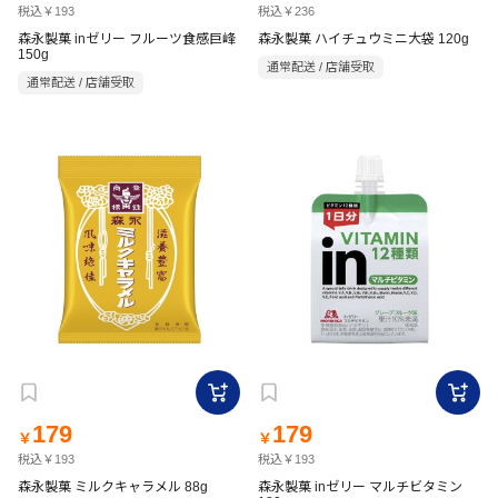
税込￥193
税込￥236
森永製菓 inゼリー フルーツ食感巨峰
森永製菓 ハイチュウミニ大袋 120g
150g
通常配送 / 店舗受取
通常配送 / 店舗受取
179
179
￥
￥
税込￥193
税込￥193
森永製菓 ミルクキャラメル 88g
森永製菓 inゼリー マルチビタミン