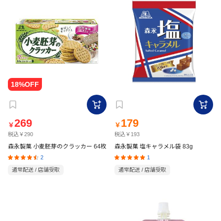
269
179
￥
￥
税込￥290
税込￥193
森永製菓 小麦胚芽のクラッカー 64枚
森永製菓 塩キャラメル袋 83g
2
1
通常配送 / 店舗受取
通常配送 / 店舗受取