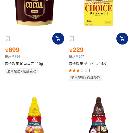
699
229
￥
￥
税込￥754
税込￥247
森永製菓 純ココア 110g
森永製菓 チョイス 14枚
1
通常配送 / 店舗受取
通常配送 / 店舗受取