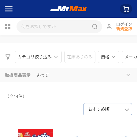
ログイン
新規登録
瓶詰
カテゴリ絞り込み
在庫ありのみ
価格
メー
取扱商品表示
すべて
（全44件）
おすすめ順