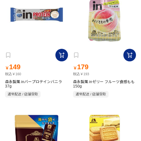
149
179
￥
￥
税込￥160
税込￥193
森永製菓 inバープロテインバニラ
森永製菓 inゼリー フルーツ食感もも
37g
150g
通常配送 / 店舗受取
通常配送 / 店舗受取