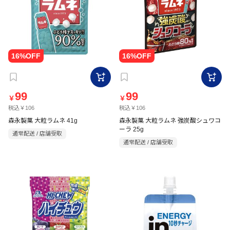
99
99
￥
￥
税込￥106
税込￥106
森永製菓 大粒ラムネ 41g
森永製菓 大粒ラムネ 強炭酸シュワコ
ーラ 25g
通常配送 / 店舗受取
通常配送 / 店舗受取