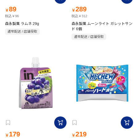
89
289
￥
￥
税込￥96
税込￥312
森永製菓 ラムネ 29g
森永製菓 ムーンライト ガレットサン
ド 6個
通常配送 / 店舗受取
通常配送 / 店舗受取
179
219
￥
￥