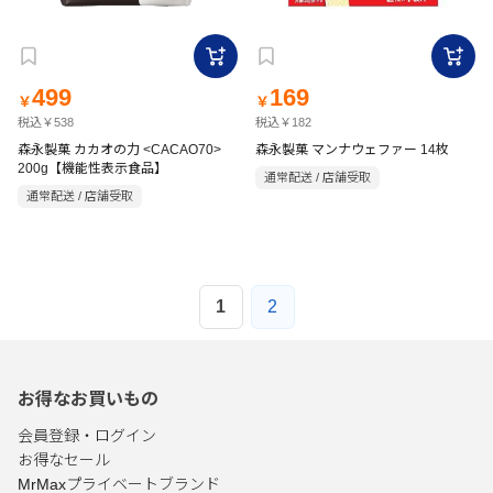
499
169
￥
￥
税込￥538
税込￥182
森永製菓 カカオの力 <CACAO70>
森永製菓 マンナウェファー 14枚
200g【機能性表示食品】
通常配送 / 店舗受取
通常配送 / 店舗受取
1
2
お得なお買いもの
会員登録・ログイン
お得なセール
MrMaxプライベートブランド