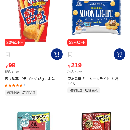
99
219
￥
￥
税込￥106
税込￥236
森永製菓 ポテロング 45g しお味
森永製菓 ミニムーンライト 大袋
129g
1
通常配送 / 店舗受取
通常配送 / 店舗受取