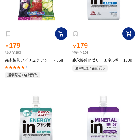
179
179
￥
￥
税込￥193
税込￥193
森永製菓 ハイチュウ アソート 86g
森永製菓 inゼリー エネルギー 180g
1
通常配送 / 店舗受取
通常配送 / 店舗受取