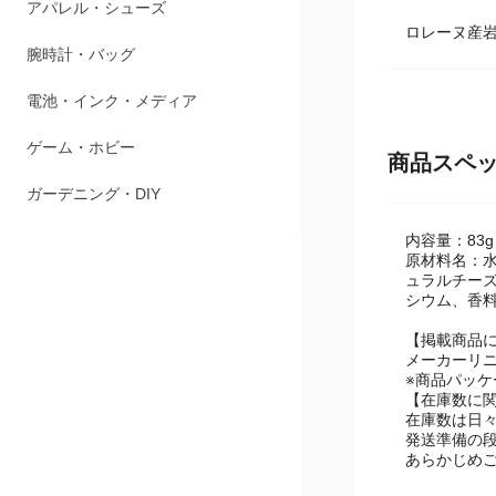
ペット用品
ロレーヌ産
アパレル・シューズ
腕時計・バッグ
電池・インク・メディア
商品スペ
ゲーム・ホビー
内容量：83g
ガーデニング・DIY
原材料名：水
ュラルチー
シウム、香料
【掲載商品
メーカーリ
※商品パッ
【在庫数に
在庫数は日
発送準備の
あらかじめ