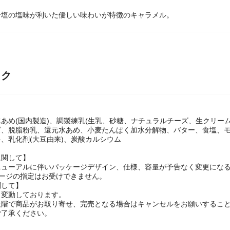
岩塩の塩味が利いた優しい味わいが特徴のキャラメル。
ック
あめ(国内製造)、調製練乳(生乳、砂糖、ナチュラルチーズ、生クリー
ズ、脱脂粉乳、還元水あめ、小麦たんぱく加水分解物、バター、食塩、モ
、乳化剤(大豆由来)、炭酸カルシウム
に関して】
ニューアルに伴いパッケージデザイン、仕様、容量が予告なく変更になる
ケージの指定はお受けできません。
関して】
々変動しております。
段階で商品がお取り寄せ、完売となる場合はキャンセルをお願いするこ
ご了承ください。