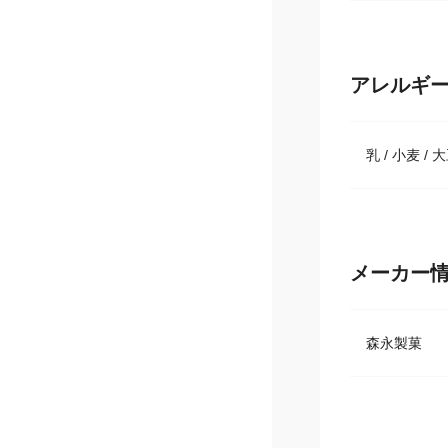
アレルギ
乳 / 小麦 / 
メーカー
森永製菓