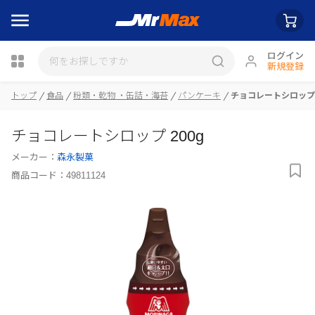
ログイン
新規登録
トップ
食品
粉類・乾物 ・缶詰・海苔
パンケーキ
チョコレートシロップ 
瓶詰
チョコレートシロップ 200g
メーカー：
森永製菓
商品コード：
49811124