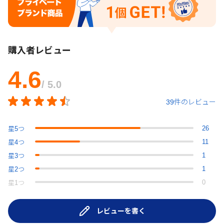
購入者レビュー
4.6
/ 5.0
39件のレビュー
26
星
5
つ
11
星
4
つ
1
星
3
つ
1
星
2
つ
0
星
1
つ
レビューを書く