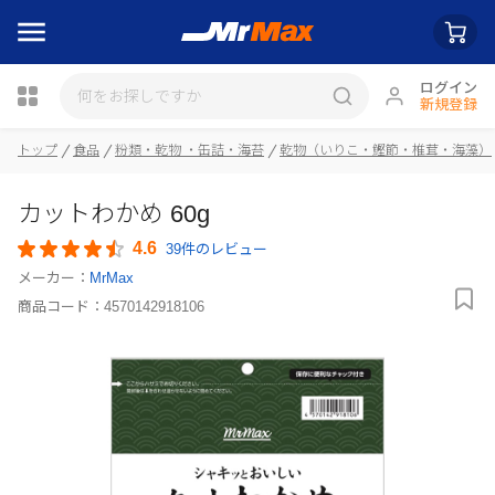
ログイン
新規登録
瓶詰
トップ
食品
粉類・乾物 ・缶詰・海苔
乾物（いりこ・鰹節・椎茸・海藻）
カットわかめ 60g
4.6
39件のレビュー
メーカー：
MrMax
商品コード：
4570142918106