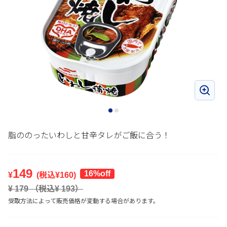
脂ののったいわしと甘辛タレがご飯に合う！
149
16%off
¥
(税込¥
160
)
¥
179
（税込¥
193
）
受取方法によって販売価格が変動する場合があります。