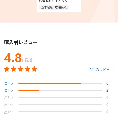
製造 50g×2瓶パック
通常配送 / 店舗受取
購入者レビュー
4.8
/ 5.0
8件のレビュー
6
星
5
つ
2
星
4
つ
0
星
3
つ
0
星
2
つ
0
星
1
つ