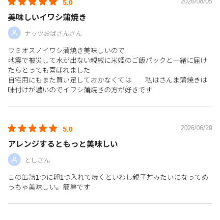
2026/08/05
5.0
美味しいイワシ蒲焼き
ナッツおばさんさん
ウミオスノイワシ蒲焼き美味しいので
地震で被災して水が出ない親戚に米姫のご飯パックと一緒に届け
たらとっても喜ばれました
自宅用にもまた買い足しておかなくては 私はさんま蒲焼きは
味付けが濃いのでイワシ蒲焼きの方が好きです
2026/06/29
5.0
アレンジするともっと美味しい
としさん
この缶詰1つに卵1つ入れて焼くといわし親子丼みたいになってめ
っちゃ美味しい。簡単です