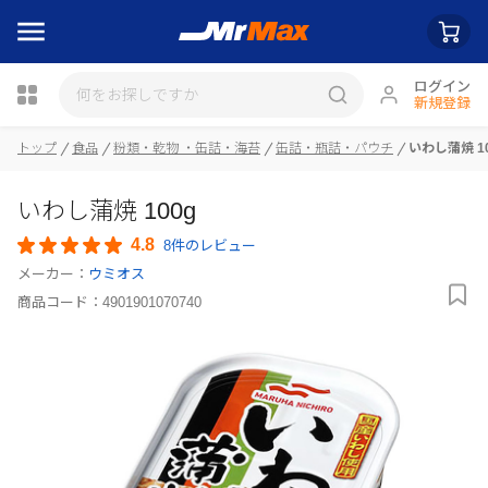
ログイン
新規登録
瓶詰
トップ
食品
粉類・乾物 ・缶詰・海苔
缶詰・瓶詰・パウチ
いわし蒲焼 10
いわし蒲焼 100g
4.8
8件のレビュー
メーカー：
ウミオス
商品コード：
4901901070740