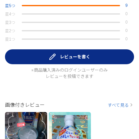
9
星
5
つ
0
星
4
つ
0
星
3
つ
0
星
2
つ
0
星
1
つ
レビューを書く
※商品購入済みのログインユーザーのみ
レビューを投稿できます
画像付きレビュー
すべて見る