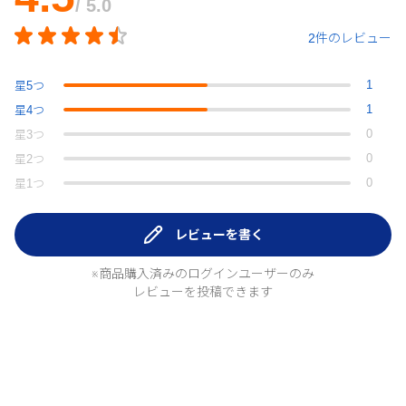
/ 5.0
2件のレビュー
1
星
5
つ
1
星
4
つ
0
星
3
つ
0
星
2
つ
0
星
1
つ
レビューを書く
※商品購入済みのログインユーザーのみ
レビューを投稿できます