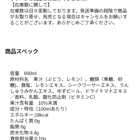
【在庫数に関して】
在庫数は日々変動しております。発送準備の段階で商品
がお取り寄せ、完売となる場合はキャンセルをお願いす
ることがございます。あらかじめご了承ください。
商品スペック
容量 600ml
原材料名 果汁（ぶどう、レモン）、糖類（果糖、砂
糖)、食塩、レモンエキス、シークワーサーエキス、うん
しゅうみかんエキス、ゆずピール、ドライトマトエキス
／香料、乳酸、酸化防止剤（ビタミンC）
果汁含有量 10％未満
成分・特性（100mlあたり）
エネルギー:18kcal
たんぱく質:0g
脂質:0g
炭水化物:4.4g
食塩相当量:0.10g