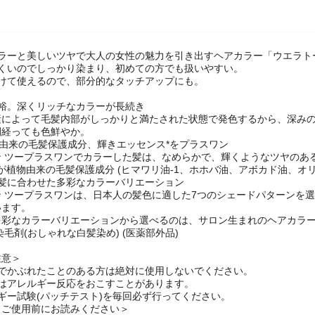
ラーと美しいツヤで大人の女性の魅力を引き出すヘアカラー「ウエラトー
にくいのでしっかり染まり、初めての方でも扱いやすい。
分けて使えるので、部分的なタッチアップにも。
余裕。深くリッチなカラーが長続き
素によって毛髪内部がしっかりと満たされた状態で発色するから、深み
間経っても色鮮やか。
物由来の毛髪保護成分、輝きエッセンス*をプラスワン
ン ツープラスワンでカラーした髪は、なめらかで、輝くようなツヤのあ
％が植物由来の毛髪保護成分 (ヒマワリ油-1、ホホバ油、アボカド油、オリ
の髪に合わせた多彩なカラーバリエーション
 ツープラスワンは、日本人の髪色に適した7つのシェードパターンを選
います。
多彩なカラーバリエーションから選べるのは、サロン生まれのヘアカラー
染毛剤(おしゃれな白髪染め) (医薬部外品)
注意＞
ーでかぶれたことのある方は絶対に使用しないでください。
ーはアレルギー反応をおこすことがあります。
ギー試験(パッチテスト)を毎回必ず行ってください。