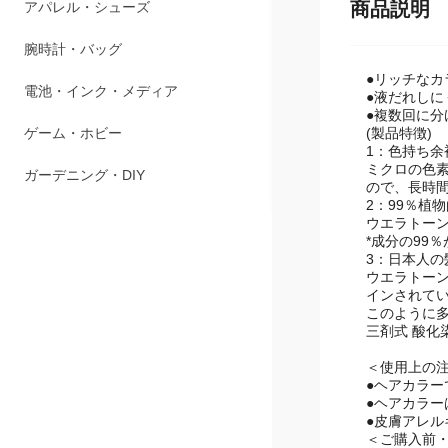
ペット用品
商品説明
アパレル・シューズ
●リッチなカ
腕時計・バッグ
●液だれし
●複数回に
(製品特徴)
電池・インク・メディア
1：色持ち
ミクロの色
ゲーム・ホビー
ので、長時
2：99％植
ウエラトー
ガーデニング・DIY
*成分の99
3：日本人
ウエラトーン
インされて
このように
三剤式 酸化
＜使用上の
●ヘアカラ
●ヘアカラ
●皮膚アレル