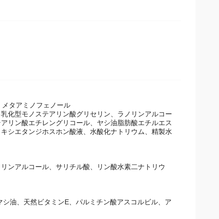
、メタアミノフェノール
己乳化型モノステアリン酸グリセリン、ラノリンアルコー
テアリン酸エチレングリコール、ヤシ油脂肪酸エチルエス
ロキシエタンジホスホン酸液、水酸化ナトリウム、精製水
ノリンアルコール、サリチル酸、リン酸水素二ナトリウ
マシ油、天然ビタミンE、パルミチン酸アスコルビル、ア