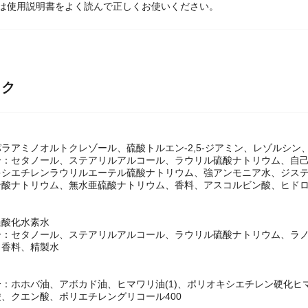
・ご使用前にお読みください＞
際は使用説明書をよく読んで正しくお使いください。
ック
ラアミノオルトクレゾール、硫酸トルエン-2,5-ジアミン、レゾルシン
分：セタノール、ステアリルアルコール、ラウリル硫酸ナトリウム、自
キシエチレンラウリルエーテル硫酸ナトリウム、強アンモニア水、ジス
ン酸ナトリウム、無水亜硫酸ナトリウム、香料、アスコルビン酸、ヒド
過酸化水素水
分：セタノール、ステアリルアルコール、ラウリル硫酸ナトリウム、ラ
、香料、精製水
：ホホバ油、アボカド油、ヒマワリ油(1)、ポリオキシエチレン硬化ヒ