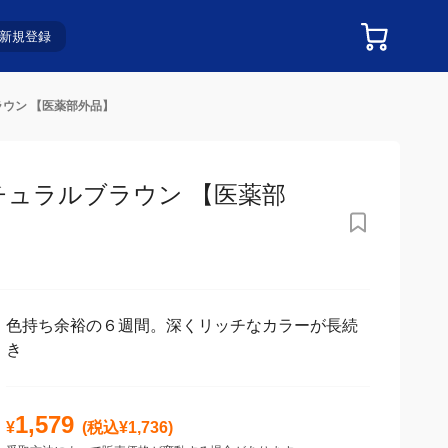
新規登録
ラウン 【医薬部外品】
チュラルブラウン 【医薬部外
色持ち余裕の６週間。深くリッチなカラーが長続
き
1,579
¥
(税込¥
1,736
)