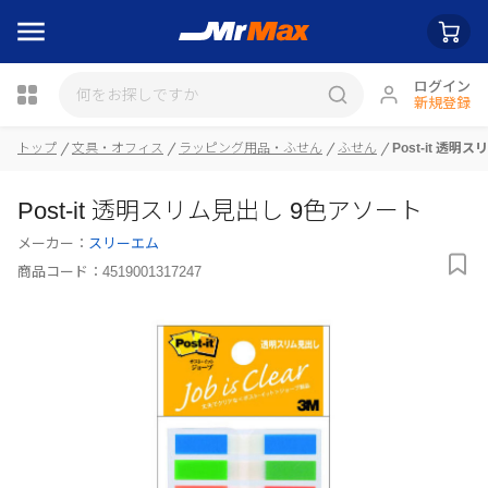
ログイン
新規登録
トップ
文具・オフィス
ラッピング用品・ふせん
ふせん
Post-it 透
瓶詰
Post-it 透明スリム見出し 9色アソート
メーカー：
スリーエム
商品コード：
4519001317247