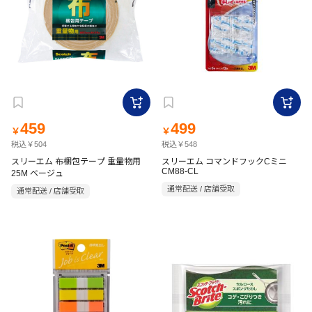
459
499
￥
￥
税込￥504
税込￥548
スリーエム 布梱包テープ 重量物用
スリーエム コマンドフックCミニ
CM88-CL
25M ベージュ
通常配送 / 店舗受取
通常配送 / 店舗受取