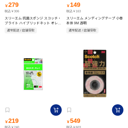
279
149
￥
￥
税込￥306
税込￥163
スリーエム 抗菌スポンジ スコッチ・
スリーエム メンディングテープ 小巻
ブライト ハイブリッドネット オレン
本体 9M 透明
ジ
通常配送 / 店舗受取
通常配送 / 店舗受取
219
549
￥
￥
税込￥240
税込￥603