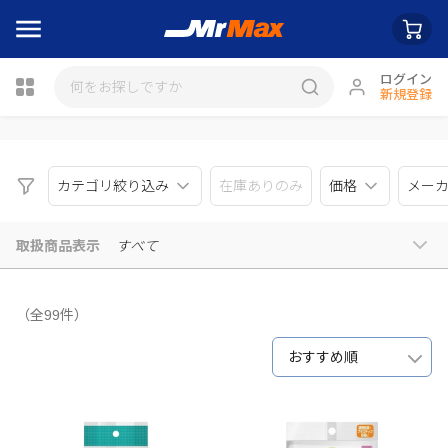
ログイン
新規登録
瓶詰
カテゴリ絞り込み
在庫ありのみ
価格
メー
取扱商品表示
すべて
（全99件）
おすすめ順