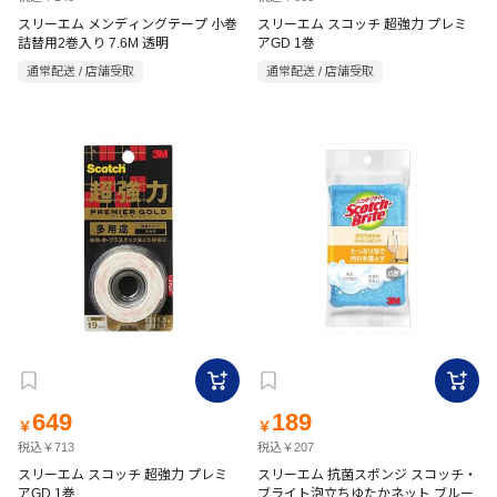
スリーエム メンディングテープ 小巻
スリーエム スコッチ 超強力 プレミ
詰替用2巻入り 7.6M 透明
アGD 1巻
通常配送 / 店舗受取
通常配送 / 店舗受取
649
189
￥
￥
税込￥713
税込￥207
スリーエム スコッチ 超強力 プレミ
スリーエム 抗菌スポンジ スコッチ・
アGD 1巻
ブライト泡立ちゆたかネット ブルー