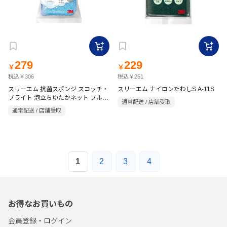
279
229
￥
￥
税込￥306
税込￥251
スリーエム 抗菌スポンジ スコッチ・
スリーエム ナイロンたわしS A-11S
ブライト 泡立ちゆたかネット ブルー
通常配送 / 店舗受取
2個
通常配送 / 店舗受取
1
2
3
4
お得なお買いもの
会員登録・ログイン