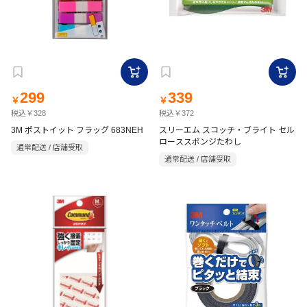
299
339
￥
￥
税込￥328
税込￥372
3M ポストイット フラッグ 683NEH
スリーエム スコッチ・ブライト セル
ローススポンジたわし
通常配送 / 店舗受取
通常配送 / 店舗受取