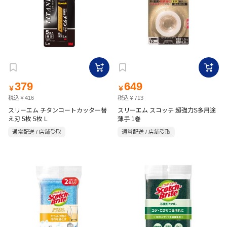
379
649
￥
￥
税込￥416
税込￥713
スリーエム チタンコートカッター替
スリーエム スコッチ 超強力S多用途
え刃 5枚 5枚 L
薄手 1巻
通常配送 / 店舗受取
通常配送 / 店舗受取