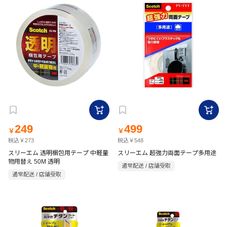
249
499
￥
￥
税込￥273
税込￥548
スリーエム 透明梱包用テープ 中軽量
スリーエム 超強力両面テープ多用途
物用替え 50M 透明
通常配送 / 店舗受取
通常配送 / 店舗受取