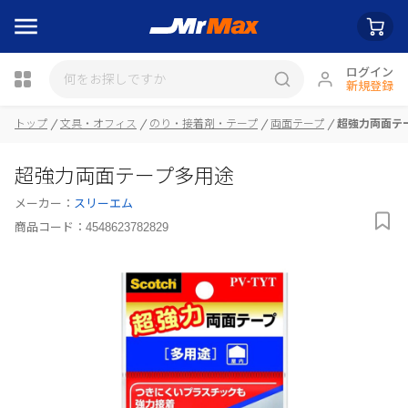
ログイン
新規登録
トップ
文具・オフィス
のり・接着剤・テープ
両面テープ
超強力両面テ
瓶詰
超強力両面テープ多用途
メーカー：
スリーエム
商品コード：
4548623782829