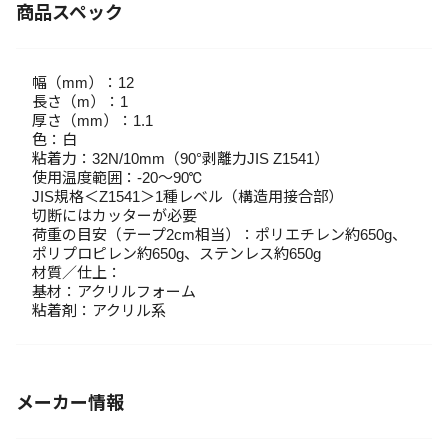
商品スペック
幅（mm）：12
長さ（m）：1
厚さ（mm）：1.1
色：白
粘着力：32N/10mm（90°剥離力JIS Z1541）
使用温度範囲：-20～90℃
JIS規格＜Z1541＞1種レベル（構造用接合部）
切断にはカッターが必要
荷重の目安（テープ2cm相当）：ポリエチレン約650g、
ポリプロピレン約650g、ステンレス約650g
材質／仕上：
基材：アクリルフォーム
粘着剤：アクリル系
メーカー情報