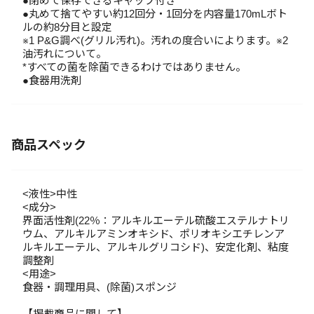
●閉めて保存できるキャップ付き
●丸めて捨てやすい約12回分・1回分を内容量170mLボト
ルの約8分目と設定
※1 P&G調べ(グリル汚れ)。汚れの度合いによります。※2
油汚れについて。
*すべての菌を除菌できるわけではありません。
●食器用洗剤
商品スペック
<液性>中性
<成分>
界面活性剤(22％：アルキルエーテル硫酸エステルナトリ
ウム、アルキルアミンオキシド、ポリオキシエチレンア
ルキルエーテル、アルキルグリコシド)、安定化剤、粘度
調整剤
<用途>
食器・調理用具、(除菌)スポンジ
【掲載商品に関して】