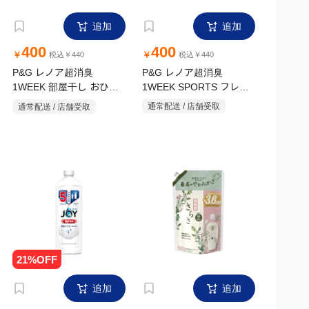
追加
追加
400
400
￥
￥
税込￥440
税込￥440
P&G レノア超消臭
P&G レノア超消臭
1WEEK 部屋干し おひさ
1WEEK SPORTS フレッ
まの香り 詰替 超特大
シュシトラスの香り 詰替
通常配送 / 店舗受取
通常配送 / 店舗受取
1380ml
超特大 1380ml
追加
追加