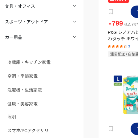
文具・オフィス
799
スポーツ・アウトドア
￥
税込￥87
P&G レノアハ
カー用品
わタッチ ホワ
詰替 超特大 128
3
通常配送 / 店舗
冷蔵庫・キッチン家電
空調・季節家電
洗濯機・生活家電
健康・美容家電
照明
スマホ/PCアクセサリ