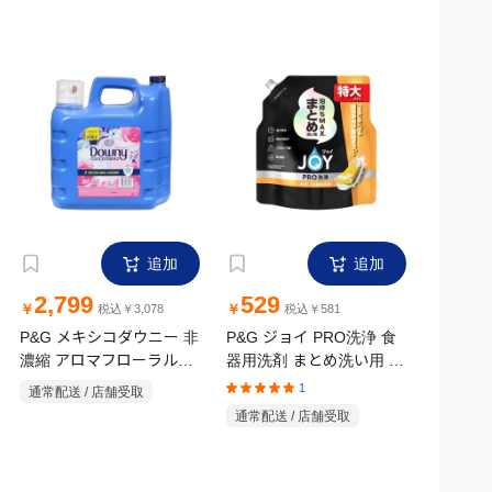
追加
追加
2,799
529
￥
￥
税込￥3,078
税込￥581
P&G メキシコダウニー 非
P&G ジョイ PRO洗浄 食
濃縮 アロマフローラル
器用洗剤 まとめ洗い用 詰
8.5L
め替え 特大 650mL
1
通常配送 / 店舗受取
通常配送 / 店舗受取