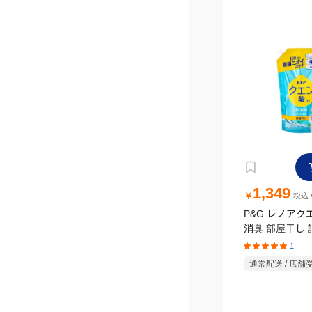
1,349
￥
税込￥
P&G レノアク
消臭 部屋干し 
ッシュグリーン
1
1110ml
通常配送 / 店舗