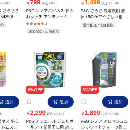
799
1,499
￥
￥
2,088
税込￥878
税込￥1,648
ス さらさら
P&G レノアハピネス 夢ふ
P&G さらさ 洗濯洗剤 液
54枚(9～
わタッチ アンティークロ
体 ほのかでやさしい柑橘
ーズ 詰替 超特大 1285ml
系の香り 詰め替え 1490g
3
受取
通常配送 / 店舗受取
通常配送 / 店舗受取
追加
追加
追加
2,299
1,899
￥
￥
8
税込￥2,528
税込￥2,088
ピネス 夢ふ
P&G アリエール ジェルボ
P&G レノア アロマジュエ
イトムスク
ールプロ 部屋干し用 超メ
ル ホワイトティーの香り