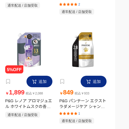
62枚(5～10kg)】
詰替用 ウルトラジャンボ
2
通常配送 / 店舗受取
1580g
通常配送 / 店舗受取
追加
追加
1,899
849
￥
￥
税込￥2,088
税込￥933
P&G レノア アロマジュエ
P&G パンテーン エクスト
ル ホワイトムスクの香り
ラダメージケア シャンプ
詰替 超特大 1410ml
ー つめかえ 860ml
1
通常配送 / 店舗受取
通常配送 / 店舗受取