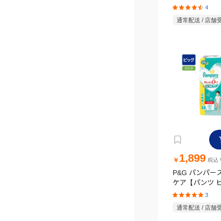
詰替 超特大 128
4
通常配送 / 店舗
1,899
￥
税込￥
P&G パンパー
ケア【パンツ ビ
(12～22kg)】
3
通常配送 / 店舗