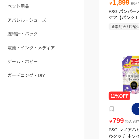
1,899
￥
税込￥
ペット用品
P&G パンパー
ケア【パンツ L 
アパレル・シューズ
14kg)】
通常配送 / 店舗
腕時計・バッグ
電池・インク・メディア
ゲーム・ホビー
ガーデニング・DIY
799
￥
税込￥87
P&G レノアハ
わタッチ ホワ