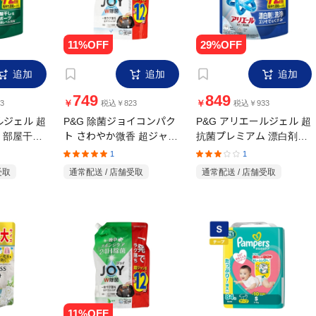
追加
追加
追加
749
849
￥
￥
3
税込￥823
税込￥933
ルジェル 超
P&G 除菌ジョイコンパク
P&G アリエールジェル 超
 部屋干し
ト さわやか微香 超ジャン
抗菌プレミアム 漂白剤級
超ウルトラジ
ボサイズ 詰め替え
洗浄 詰替 超ウルトラジャ
1
1
1550ml
ンボ 1720g
受取
通常配送 / 店舗受取
通常配送 / 店舗受取