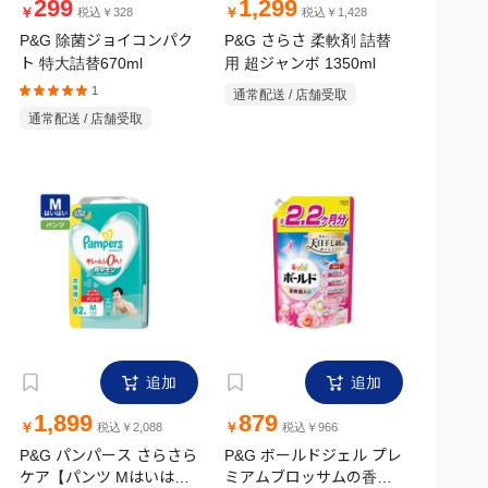
299
1,299
￥
￥
税込￥328
税込￥1,428
P&G 除菌ジョイコンパク
P&G さらさ 柔軟剤 詰替
ト 特大詰替670ml
用 超ジャンボ 1350ml
1
通常配送 / 店舗受取
通常配送 / 店舗受取
追加
追加
1,899
879
￥
￥
税込￥2,088
税込￥966
P&G パンパース さらさら
P&G ボールドジェル プレ
ケア【パンツ Mはいはい
ミアムブロッサムの香り