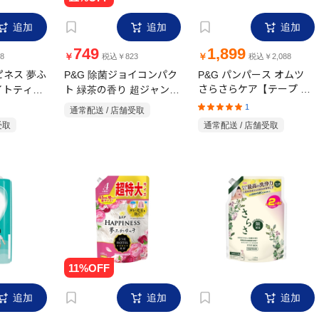
追加
追加
追加
749
1,899
￥
￥
8
税込￥823
税込￥2,088
ピネス 夢ふ
P&G 除菌ジョイコンパク
P&G パンパース オムツ
イトティー
ト 緑茶の香り 超ジャンボ
さらさらケア【テープ S
5ml
サイズ 詰め替え 1550ml
84枚(4～8kg)】
1
通常配送 / 店舗受取
受取
通常配送 / 店舗受取
追加
追加
追加