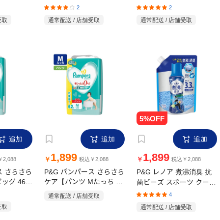
5ml
ガジャンボサイズ 詰替 73
詰替 超特大 1410ml
2
2
個入
受取
通常配送 / 店舗受取
通常配送 / 店舗受取
追加
追加
追加
1,899
1,899
￥
￥
2,088
税込￥2,088
税込￥2,088
ス さらさら
P&G パンパース さらさら
P&G レノア 煮沸消臭 抗
ッグ 46枚
ケア【パンツ Mたっち 62
菌ビーズ スポーツ クール
枚(6～12kg)】
リフレッシュ&シトラスの
4
通常配送 / 店舗受取
香り 詰め替え 1410ml
受取
通常配送 / 店舗受取