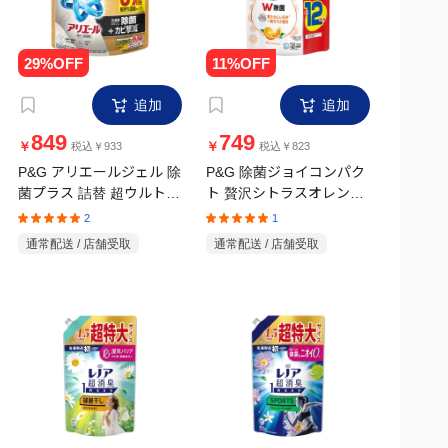
追加
追加
849
749
￥
￥
税込￥933
税込￥823
P&G アリエールジェル 除
P&G 除菌ジョイコンパク
菌プラス 詰替 超ウルトラ
ト 贅沢シトラスオレンジ
ジャンボサイズ 1720g
の香り 詰替 超ジャンボサ
2
1
イズ 1550ml
通常配送 / 店舗受取
通常配送 / 店舗受取