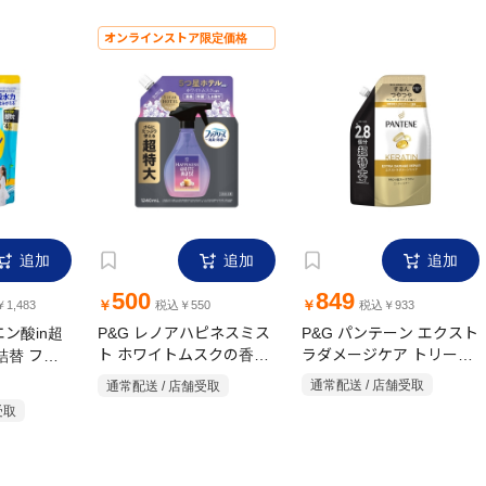
オンラインストア限定価格
追加
追加
追加
500
849
￥
￥
1,483
税込￥550
税込￥933
エン酸in超
P&G レノアハピネスミス
P&G パンテーン エクスト
詰替 フレ
ト ホワイトムスクの香り
ラダメージケア トリート
 超特大
詰替 1240ml
メントinコンディショナ
通常配送 / 店舗受取
通常配送 / 店舗受取
ー 860g
受取