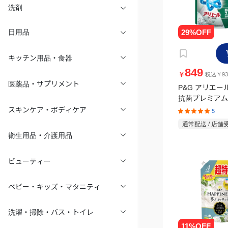
洗剤
日用品
キッチン用品・食器
849
￥
税込￥93
医薬品・サプリメント
P&G アリエー
抗菌プレミアム
超消臭 詰替 
5
スキンケア・ボディケア
ャンボ 1720g
通常配送 / 店舗
衛生用品・介護用品
ビューティー
ベビー・キッズ・マタニティ
洗濯・掃除・バス・トイレ