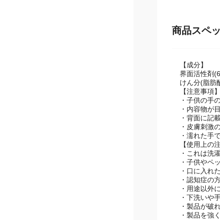
商品スペ
【成分】
界面活性剤
けん分(脂肪
【注意事項
・子供の手
・内容物が
・背面に記
・皮膚刺激
・濡れた手
【使用上の
・これは洗
・子供やペ
・口に入れ
・認知症の
・用途以外
・下洗いや
・製品が破
・製品を強