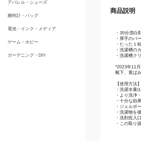
アパレル・シューズ
商品説明
腕時計・バッグ
電池・インク・メディア
・30分漂白
・厚手のパ
ゲーム・ホビー
・たった１
・洗濯槽の
ガーデニング・DIY
・洗濯槽クリ
*2023年
靴下、黄ば
【使用方法
・洗濯水量(L)
・より洗浄・
・十分な効
・ジェルボ
・洗濯物を
・洗剤投入口
・この取り