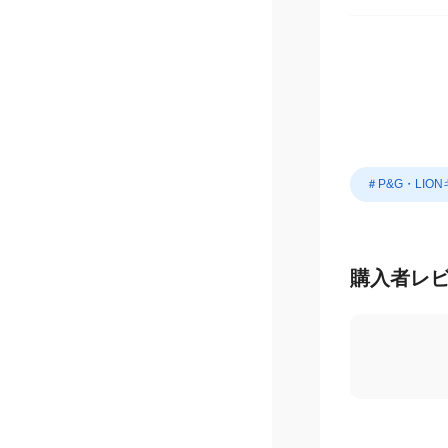
＃P&G・LIO
購入者レ