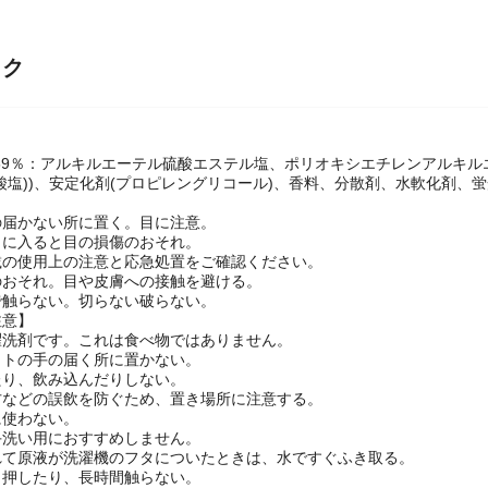
ック
(69％：アルキルエーテル硫酸エステル塩、ポリオキシエチレンアルキ
酸塩))、安定化剤(プロピレングリコール)、香料、分散剤、水軟化剤、
】
の届かない所に置く。目に注意。
目に入ると目の損傷のおそれ。
載の使用上の注意と応急処置をご確認ください。
のおそれ。目や皮膚への接触を避ける。
で触らない。切らない破らない。
注意】
濯洗剤です。これは食べ物ではありません。
ットの手の届く所に置かない。
たり、飲み込んだりしない。
方などの誤飲を防ぐため、置き場所に注意する。
に使わない。
手洗い用におすすめしません。
れて原液が洗濯機のフタについたときは、水ですぐふき取る。
く押したり、長時間触らない。