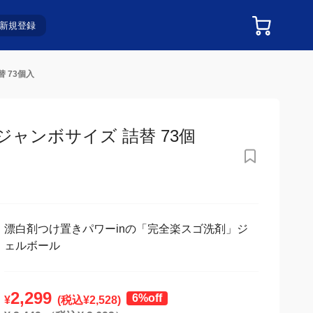
新規登録
 73個入
ャンボサイズ 詰替 73個
漂白剤つけ置きパワーinの「完全楽スゴ洗剤」ジ
ェルボール
2,299
6%off
¥
(税込¥
2,528
)