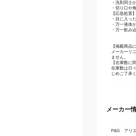
・洗剤同士
・切り口や
【応急処置
・目に入っ
・万一液体
・万一飲み
【掲載商品
メーカーリ
ません。
【在庫数に
在庫数は日
じめご了承
メーカー
P&G アリ