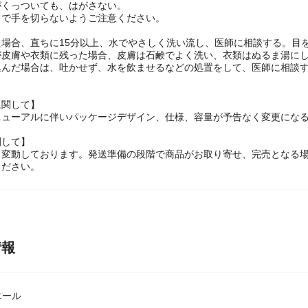
がくっついても、はがさない。
角で手を切らないようご注意ください。
】
た場合、直ちに15分以上、水でやさしく洗い流し、医師に相談する。目
が皮膚や衣類に残った場合、皮膚は石鹸でよく洗い、衣類はぬるま湯に
込んだ場合は、吐かせず、水を飲ませるなどの処置をして、医師に相談
に関して】
ニューアルに伴いパッケージデザイン、仕様、容量が予告なく変更になる
関して】
々変動しております。発送準備の段階で商品がお取り寄せ、完売となる
ください。
情報
エール