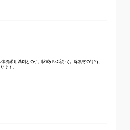
.1液体洗濯用洗剤との併用比較(P&G調べ)。綿素材の襟袖、
なります。