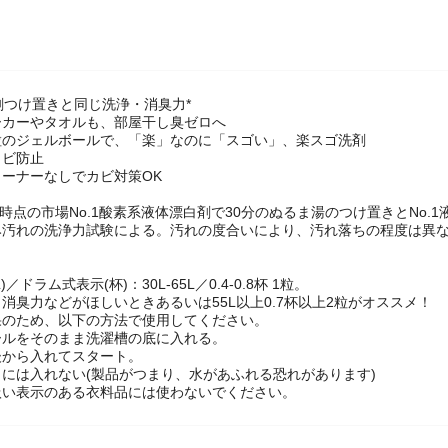
剤つけ置きと同じ洗浄・消臭力*
ーカーやタオルも、部屋干し臭ゼロへ
粒のジェルボールで、「楽」なのに「スゴい」、楽スゴ洗剤
カビ防止
ーナーなしでカビ対策OK
11月時点の市場No.1酸素系液体漂白剤で30分のぬるま湯のつけ置きとNo
み汚れの洗浄力試験による。汚れの度合いにより、汚れ落ちの程度は異
】
／ドラム式表示(杯)：30L-65L／0.4-0.8杯 1粒。
消臭力などがほしいときあるいは55L以上0.7杯以上2粒がオススメ！
果のため、以下の方法で使用してください。
ールをそのまま洗濯槽の底に入れる。
後から入れてスタート。
には入れない(製品がつまり、水があふれる恐れがあります)
扱い表示のある衣料品には使わないでください。