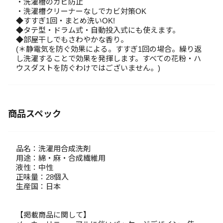
・洗濯槽のカビ防止
・洗濯槽クリーナーなしでカビ対策OK
◆すすぎ1回・まとめ洗いOK!
◆タテ型・ドラム式・自動投入式にも使えます。
◆部屋干しでもさわやかな香り。
(＊静電気を防ぐ効果による。すすぎ1回の場合。繰り返
し洗濯することで効果を発揮します。すべての花粉・ハ
ウスダストを防ぐわけではございません。)
商品スペック
品名：洗濯用合成洗剤
用途：綿・麻・合成繊維用
液性：中性
正味量：28個入
生産国：日本
【掲載商品に関して】