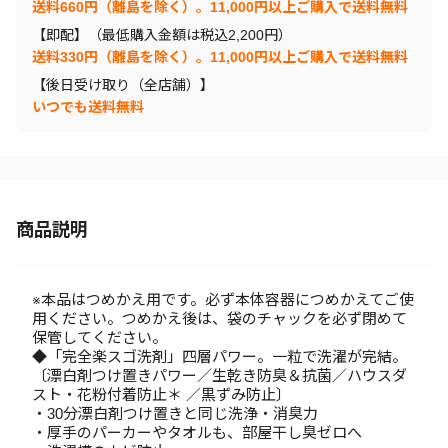
送料660円（離島を除く）。11,000円以上ご購入で送料無料
【即配】（最低購入金額は税込2,200円）
送料330円（離島を除く）。11,000円以上ご購入で送料無料
【後日受け取り（全店舗）】
いつでも送料無料
商品説明
※本品はつめかえ用です。必ず本体容器につめかえてご使
用ください。つめかえ後は、袋のチャックを必ず閉めて
保管してください。
◆「完全楽スゴ洗剤」四層パワー。一粒で洗濯が完結。
〔漂白剤つけ置きパワー／生乾き防臭＆抗菌／ハウスダ
スト・花粉付着防止＊ ／黒ずみ防止〕
・30分漂白剤つけ置きと同じ洗浄・消臭力
・厚手のパーカーやタオルも、部屋干し臭ゼロへ