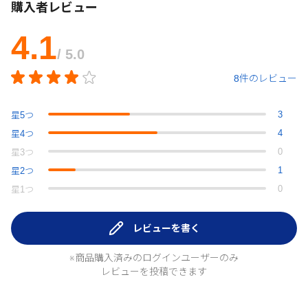
購入者レビュー
4.1
/ 5.0
8件のレビュー
3
星
5
つ
4
星
4
つ
0
星
3
つ
1
星
2
つ
0
星
1
つ
レビューを書く
※商品購入済みのログインユーザーのみ
レビューを投稿できます