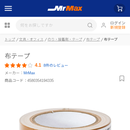
ログイン
新規登録
トップ
文具・オフィス
のり・接着剤・テープ
布テープ
布テープ
瓶詰
布テープ
4.1
8件のレビュー
メーカー：
MrMax
商品コード：
4580354194335