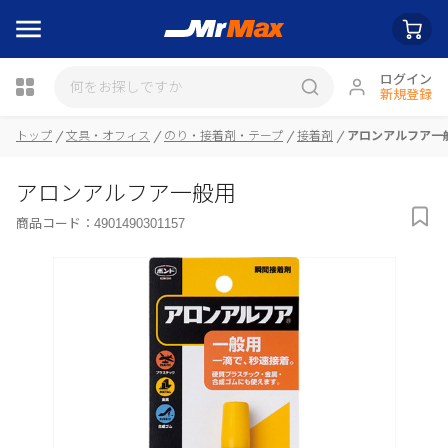
ログイン
新規登録
トップ
文具・オフィス
のり・接着剤・テープ
接着剤
アロンアルフア一
瓶詰
アロンアルフア一般用
商品コード：
4901490301157