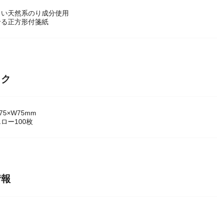
しい天然系のり成分使用
せる正方形付箋紙
ック
5×W75mm
ロー100枚
情報