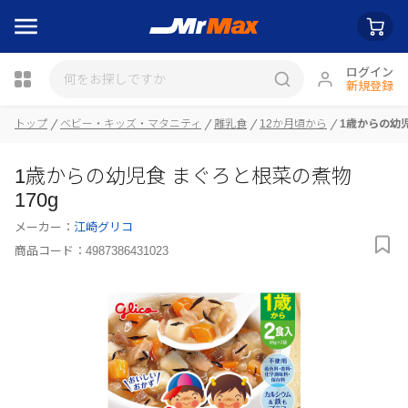
ログイン
新規登録
瓶詰
トップ
ベビー・キッズ・マタニティ
離乳食
12か月頃から
1歳からの幼児
1歳からの幼児食 まぐろと根菜の煮物
170g
メーカー：
江崎グリコ
商品コード：
4987386431023