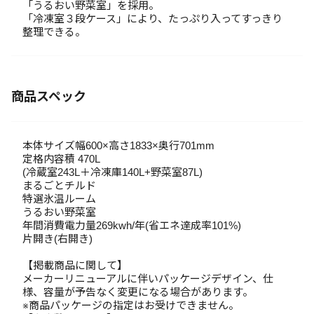
「うるおい野菜室」を採用。
「冷凍室３段ケース」により、たっぷり入ってすっきり
整理できる。
商品スペック
本体サイズ幅600×高さ1833×奥行701mm
定格内容積 470L
(冷蔵室243L＋冷凍庫140L+野菜室87L)
まるごとチルド
特選氷温ルーム
うるおい野菜室
年間消費電力量269kwh/年(省エネ達成率101%)
片開き(右開き)
【掲載商品に関して】
メーカーリニューアルに伴いパッケージデザイン、仕
様、容量が予告なく変更になる場合があります。
※商品パッケージの指定はお受けできません。