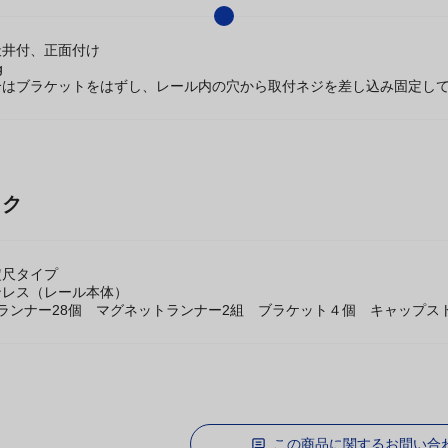
天井付、正面付け
g
合はブラケットをはずし、レール内の穴から取付ネジを差し込み固定し
ック
定尺タイプ
ンレス（レール本体）
ランナー28個 マグネットランナー2組 ブラケット４個 キャップスト